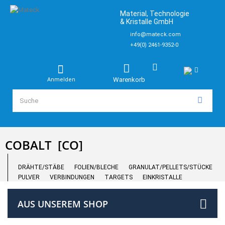
Material, Technologie
& Kristalle GmbH
info@mateck.com
+49(0) 2461-9352-0
Warenkorb
Anmelden
COBALT
[CO]
DRÄHTE/STÄBE
FOLIEN/BLECHE
GRANULAT/PELLETS/STÜCKE
PULVER
VERBINDUNGEN
TARGETS
EINKRISTALLE
AUS UNSEREM SHOP