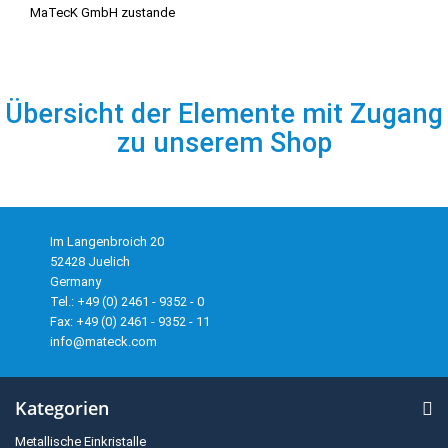
MaTecK GmbH zustande
Übersicht der Elemente mit Zugang
zu unserem Shop
Im Langenbroich 20
52428 Juelich
Germany
Tel.: +49 (0) 2461 - 9352 - 0
Fax: +49 (0) 2461 - 9352 - 11
info@mateck.com
Kategorien
Metallische Einkristalle