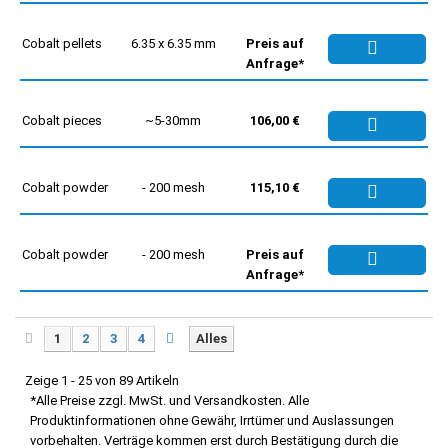
Cobalt pellets
6.35 x 6.35 mm
Preis auf
Anfrage*
Cobalt pieces
~5-30mm
106,00 €
Cobalt powder
- 200 mesh
115,10 €
Cobalt powder
- 200 mesh
Preis auf
Anfrage*
1
2
3
4
Alles
Zeige 1 - 25 von 89 Artikeln
*Alle Preise zzgl. MwSt. und Versandkosten. Alle
Produktinformationen ohne Gewähr, Irrtümer und Auslassungen
vorbehalten. Verträge kommen erst durch Bestätigung durch die