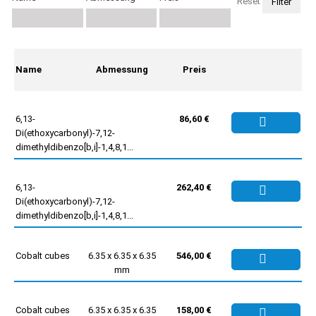
Reset
Name
Abmessung
Preis
6,13-
86,60 €
Di(ethoxycarbonyl)-7,12-
dimethyldibenzo[b,i]-1,4,8,1...
6,13-
262,40 €
Di(ethoxycarbonyl)-7,12-
dimethyldibenzo[b,i]-1,4,8,1...
Cobalt cubes
6.35 x 6.35 x 6.35
546,00 €
mm
Cobalt cubes
6.35 x 6.35 x 6.35
158,00 €