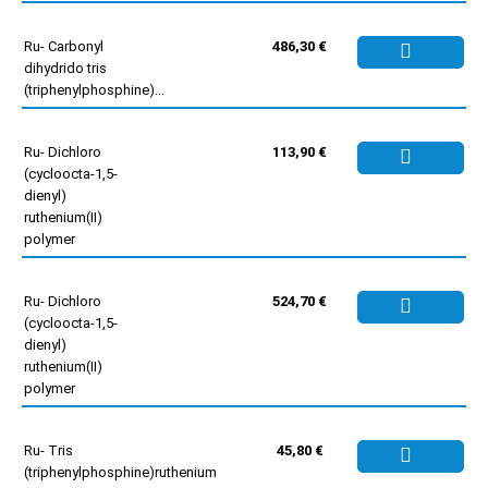
Ru- Carbonyl
486,30 €
dihydrido tris
(triphenylphosphine)...
Ru- Dichloro
113,90 €
(cycloocta-1,5-
dienyl)
ruthenium(II)
polymer
Ru- Dichloro
524,70 €
(cycloocta-1,5-
dienyl)
ruthenium(II)
polymer
Ru- Tris
45,80 €
(triphenylphosphine)ruthenium