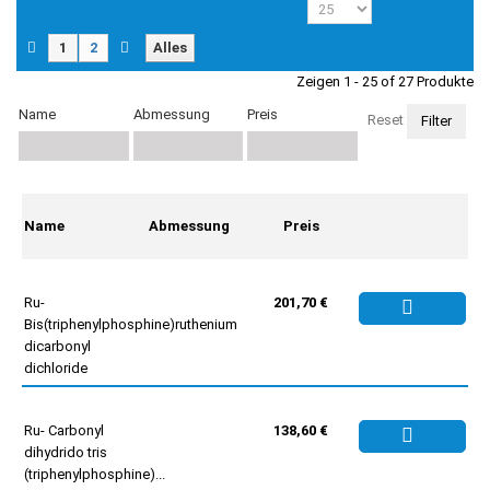
1
2
Alles
Zeigen 1 - 25 of 27 Produkte
Name
Abmessung
Preis
Reset
Name
Abmessung
Preis
Ru-
201,70 €
Bis(triphenylphosphine)ruthenium
dicarbonyl
dichloride
Ru- Carbonyl
138,60 €
dihydrido tris
(triphenylphosphine)...