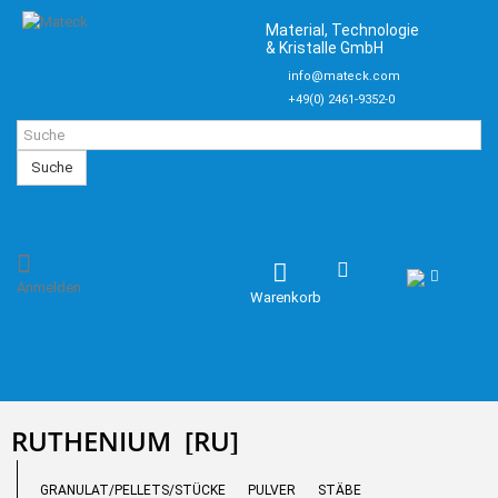
Material, Technologie
& Kristalle GmbH
info@mateck.com
+49(0) 2461-9352-0
Suche
Anmelden
Warenkorb
RUTHENIUM
[RU]
GRANULAT/PELLETS/STÜCKE
PULVER
STÄBE