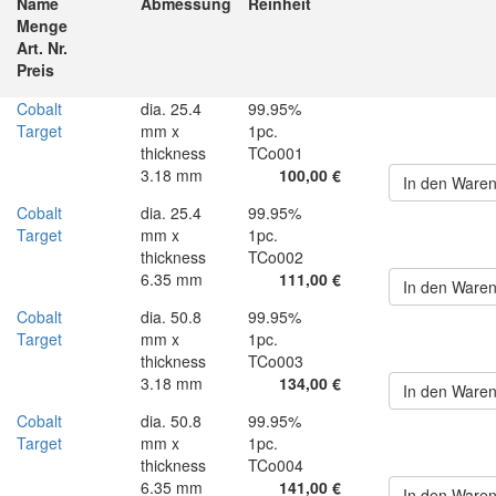
Name
Abmessung
Reinheit
Menge
Art. Nr.
Preis
Cobalt
dia. 25.4
99.95%
Target
mm x
1pc.
thickness
TCo001
3.18 mm
100,00 €
In den Ware
Cobalt
dia. 25.4
99.95%
Target
mm x
1pc.
thickness
TCo002
6.35 mm
111,00 €
In den Ware
Cobalt
dia. 50.8
99.95%
Target
mm x
1pc.
thickness
TCo003
3.18 mm
134,00 €
In den Ware
Cobalt
dia. 50.8
99.95%
Target
mm x
1pc.
thickness
TCo004
6.35 mm
141,00 €
In den Ware