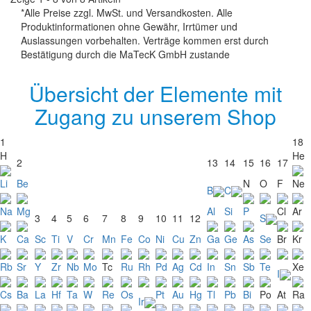
*Alle Preise zzgl. MwSt. und Versandkosten. Alle
Produktinformationen ohne Gewähr, Irrtümer und
Auslassungen vorbehalten. Verträge kommen erst durch
Bestätigung durch die MaTecK GmbH zustande
Übersicht der Elemente mit
Zugang zu unserem Shop
1
18
H
He
2
13
14
15
16
17
Li
Be
N
O
F
Ne
B
C
Na
Mg
Al
Si
P
Cl
Ar
3
4
5
6
7
8
9
10
11
12
S
K
Ca
Sc
Ti
V
Cr
Mn
Fe
Co
Ni
Cu
Zn
Ga
Ge
As
Se
Br
Kr
Rb
Sr
Y
Zr
Nb
Mo
Tc
Ru
Rh
Pd
Ag
Cd
In
Sn
Sb
Te
Xe
I
Cs
Ba
La
Hf
Ta
W
Re
Os
Pt
Au
Hg
Tl
Pb
Bi
Po
At
Ra
Ir