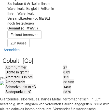
Sie haben
0
Artikel in Ihrem
Warenkorb.
Es gibt 1 Artikel in
Ihrem Warenkorb.
Versandkosten (o. MwSt.)
noch festzulegen
Gesamt (o. MwSt.)
Einkauf fortsetzen
Zur Kasse
Anmelden
Cobalt
[Co]
Atomnummer
27
Dichte in g/cm³
8.89
Atomradius in pm
152
[Co]
Atomgewicht
58.933
Schmelzpunkt in °C
1495
Siedepunkt in °C
2870
Glänzendes, silberblaues, hartes Metall; ferromagnetisch. In Luft
beständig, wird langsam von verdünten Säuren angegriffen. 60Co wird
als radioaktives Isotop gebraucht. Verwendet für magnetische