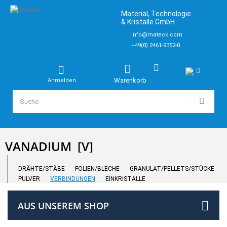
Material, Technologie
& Kristalle GmbH
info@mateck.com
+49(0) 2461-9352-0
Warenkorb
Anmelden
VANADIUM
[V]
DRÄHTE/STÄBE
FOLIEN/BLECHE
GRANULAT/PELLETS/STÜCKE
PULVER
VERBINDUNGEN
EINKRISTALLE
AUS UNSEREM SHOP