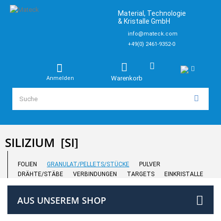
Material, Technologie
& Kristalle GmbH
info@mateck.com
+49(0) 2461-9352-0
Warenkorb
Anmelden
SILIZIUM
[SI]
FOLIEN
GRANULAT/PELLETS/STÜCKE
PULVER
DRÄHTE/STÄBE
VERBINDUNGEN
TARGETS
EINKRISTALLE
AUS UNSEREM SHOP