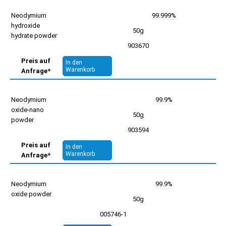
Neodymium
99.999%
hydroxide
50g
hydrate powder
903670
Preis auf
In den
Warenkorb
Anfrage*
Neodymium
99.9%
oxide-nano
50g
powder
903594
Preis auf
In den
Warenkorb
Anfrage*
Neodymium
99.9%
oxide powder
50g
005746-1