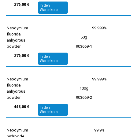
276,00 €
In den
Warenkorb
Neodymium
99.999%
fluoride,
50g
anhydrous
powder
903669-1
276,00 €
In den
Warenkorb
Neodymium
99.999%
fluoride,
100g
anhydrous
powder
903669-2
448,00 €
In den
Warenkorb
Neodymium
99.9%
hydroxide