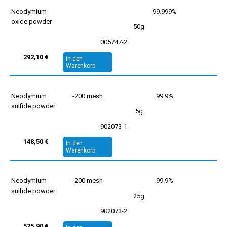
Neodymium
99.999%
oxide powder
50g
005747-2
292,10 €
In den
Warenkorb
Neodymium
-200 mesh
99.9%
sulfide powder
5g
902073-1
148,50 €
In den
Warenkorb
Neodymium
-200 mesh
99.9%
sulfide powder
25g
902073-2
525,90 €