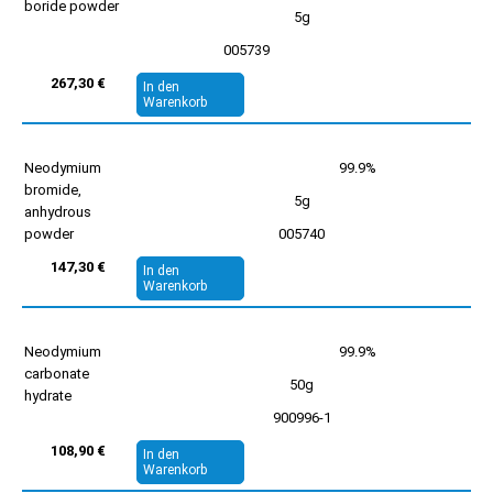
boride powder
5g
005739
267,30 €
In den
Warenkorb
Neodymium
99.9%
bromide,
5g
anhydrous
powder
005740
147,30 €
In den
Warenkorb
Neodymium
99.9%
carbonate
50g
hydrate
900996-1
108,90 €
In den
Warenkorb