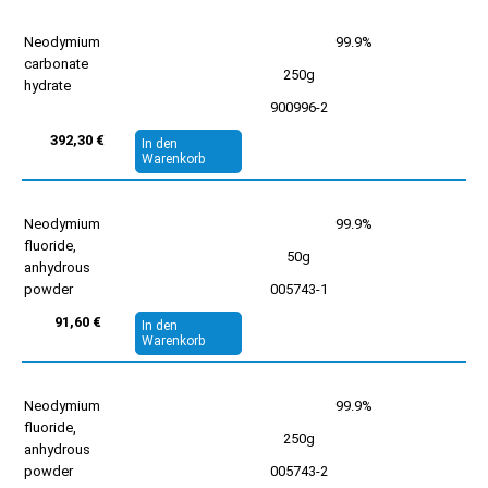
Neodymium
99.9%
carbonate
250g
hydrate
900996-2
392,30 €
In den
Warenkorb
Neodymium
99.9%
fluoride,
50g
anhydrous
powder
005743-1
91,60 €
In den
Warenkorb
Neodymium
99.9%
fluoride,
250g
anhydrous
powder
005743-2