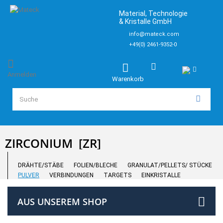
Material, Technologie
& Kristalle GmbH
info@mateck.com
+49(0) 2461-9352-0
Anmelden
Warenkorb
ZIRCONIUM
[ZR]
DRÄHTE/STÄBE
FOLIEN/BLECHE
GRANULAT/PELLETS/ STÜCKE
PULVER
VERBINDUNGEN
TARGETS
EINKRISTALLE
AUS UNSEREM SHOP