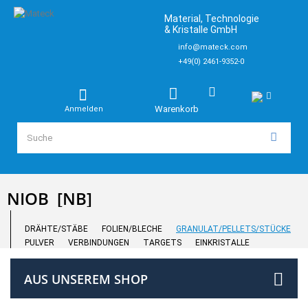
Material, Technologie
& Kristalle GmbH
info@mateck.com
+49(0) 2461-9352-0
Warenkorb
Anmelden
NIOB
[NB]
DRÄHTE/STÄBE
FOLIEN/BLECHE
GRANULAT/PELLETS/STÜCKE
PULVER
VERBINDUNGEN
TARGETS
EINKRISTALLE
AUS UNSEREM SHOP