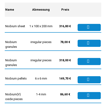
Name
Abmessung
Preis
Niobium sheet
1 x 100 x 200 mm
316,80 €
Niobium
irregular pieces
78,00 €
granules
Niobium
irregular pieces
318,00 €
granules
Niobium pellets
6 x 6 mm
149,70 €
Niobium(V)
1-4 mm
86,60 €
oxide pieces