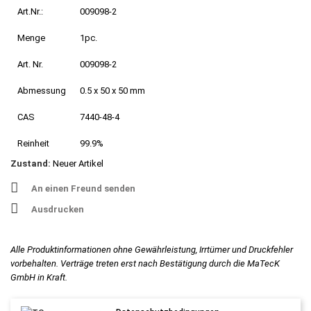
Art.Nr.:
009098-2
Menge
1pc.
Art. Nr.
009098-2
Abmessung
0.5 x 50 x 50 mm
CAS
7440-48-4
Reinheit
99.9%
Zustand:
Neuer Artikel
An einen Freund senden
Ausdrucken
Alle Produktinformationen ohne Gewährleistung, Irrtümer und Druckfehler
vorbehalten. Verträge treten erst nach Bestätigung durch die MaTecK
GmbH in Kraft.