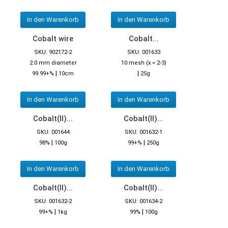
In den Warenkorb
In den Warenkorb
Cobalt wire
Cobalt...
SKU: 902172-2
SKU: 001633
2.0 mm diameter
10 mesh (x = 2-3)
|
|
99.99+%
10cm
25g
In den Warenkorb
In den Warenkorb
Cobalt(II)...
Cobalt(II)...
SKU: 001644
SKU: 001632-1
|
|
98%
100g
99+%
250g
In den Warenkorb
In den Warenkorb
Cobalt(II)...
Cobalt(II)...
SKU: 001632-2
SKU: 001634-2
|
|
99+%
1kg
99%
100g