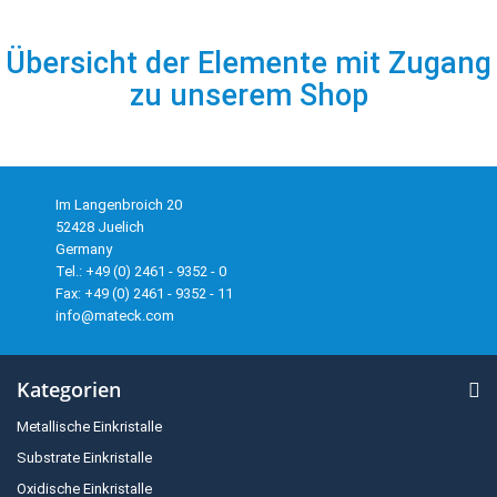
Übersicht der Elemente mit Zugang
zu unserem Shop
Im Langenbroich 20
52428 Juelich
Germany
Tel.: +49 (0) 2461 - 9352 - 0
Fax: +49 (0) 2461 - 9352 - 11
info@mateck.com
Kategorien
Metallische Einkristalle
Substrate Einkristalle
Oxidische Einkristalle