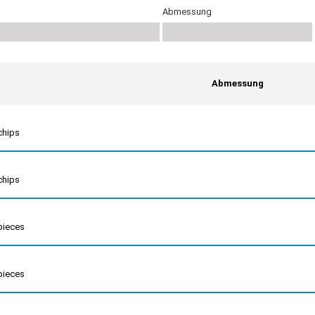
Abmessung
Abmessung
chips
chips
pieces
pieces