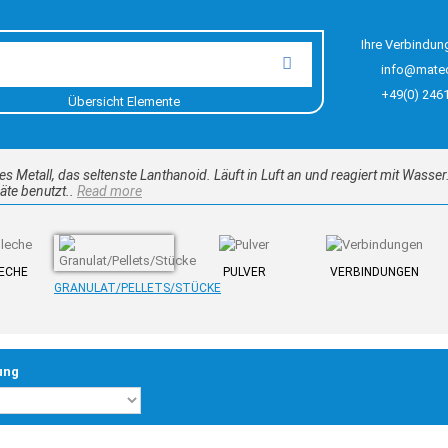
Ihre Verbindun
info@mate
+49(0) 246
Übersicht Elemente
es Metall, das seltenste Lanthanoid. Läuft in Luft an und reagiert mit Wasse
te benutzt..
Read more
LECHE
PULVER
VERBINDUNGEN
GRANULAT/PELLETS/STÜCKE
ung