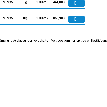
99.99%
5g
903072-1
441,80 €
99.99%
10g
903072-2
853,90 €
Irrtümer und Auslassungen vorbehalten. Verträge kommen erst durch Bestäti