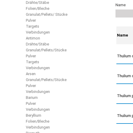
Drähte/Stäbe
Name
Folien/Bleche
Granulat/Pellets/ Stücke
Pulver
Targets
Verbindungen
Name
Antimon
Drähte/Stäbe
Granulat/Pellets/Stücke
Pulver
Thulium 
Targets
Verbindungen
Arsen
Thulium 
Granulat/Pellets/Stücke
Pulver
Verbindungen
Thulium 
Barium
Pulver
Verbindungen
Beryllium
Thulium 
Folien/Bleche
Verbindungen