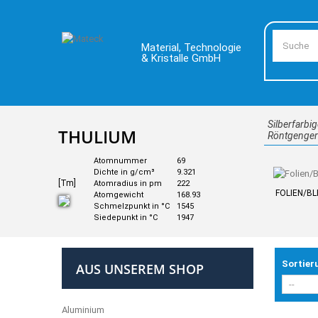
Material, Technologie
& Kristalle GmbH
Silberfarbig
THULIUM
Röntgengerä
Atomnummer
69
Dichte in g/cm³
9.321
[Tm]
Atomradius in pm
222
FOLIEN/B
Atomgewicht
168.93
Schmelzpunkt in °C
1545
Siedepunkt in °C
1947
Sortier
AUS UNSEREM SHOP
Aluminium