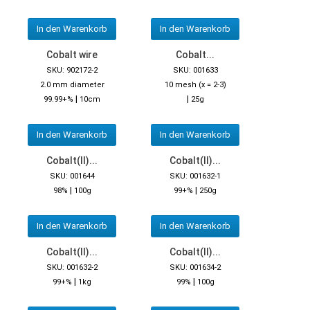
In den Warenkorb
In den Warenkorb
Cobalt wire
Cobalt...
SKU: 902172-2
SKU: 001633
2.0 mm diameter
10 mesh (x = 2-3)
|
|
99.99+%
10cm
25g
In den Warenkorb
In den Warenkorb
Cobalt(II)...
Cobalt(II)...
SKU: 001644
SKU: 001632-1
|
|
98%
100g
99+%
250g
In den Warenkorb
In den Warenkorb
Cobalt(II)...
Cobalt(II)...
SKU: 001632-2
SKU: 001634-2
|
|
99+%
1kg
99%
100g