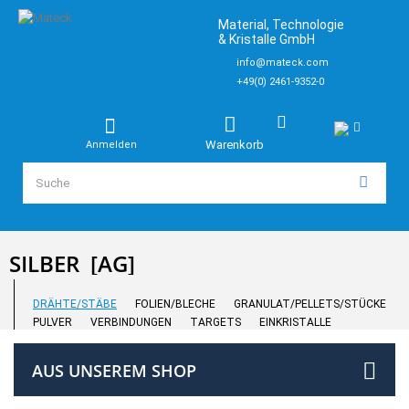
Material, Technologie
& Kristalle GmbH
info@mateck.com
+49(0) 2461-9352-0
Warenkorb
Anmelden
SILBER
[AG]
DRÄHTE/STÄBE
FOLIEN/BLECHE
GRANULAT/PELLETS/STÜCKE
PULVER
VERBINDUNGEN
TARGETS
EINKRISTALLE
AUS UNSEREM SHOP