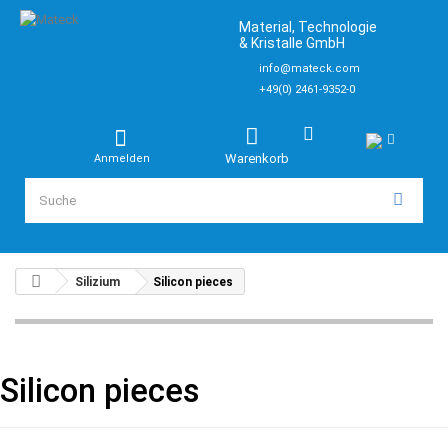
Material, Technologie
& Kristalle GmbH
info@mateck.com
+49(0) 2461-9352-0
Warenkorb
Anmelden
Silizium
Silicon pieces
Silicon pieces