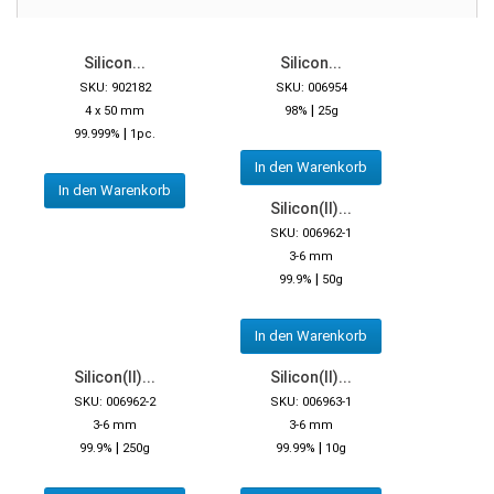
Silicon...
Silicon...
SKU: 902182
SKU: 006954
|
4 x 50 mm
98%
25g
|
99.999%
1pc.
In den Warenkorb
In den Warenkorb
Silicon(II)...
SKU: 006962-1
3-6 mm
|
99.9%
50g
In den Warenkorb
Silicon(II)...
Silicon(II)...
SKU: 006962-2
SKU: 006963-1
3-6 mm
3-6 mm
|
|
99.9%
250g
99.99%
10g