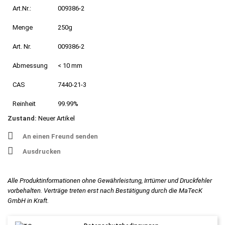
Art.Nr.:
009386-2
Menge
250g
Art. Nr.
009386-2
Abmessung
< 10 mm
CAS
7440-21-3
Reinheit
99.99%
Zustand:
Neuer Artikel
An einen Freund senden
Ausdrucken
Alle Produktinformationen ohne Gewährleistung, Irrtümer und Druckfehler
vorbehalten. Verträge treten erst nach Bestätigung durch die MaTecK
GmbH in Kraft.