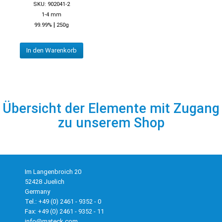
SKU: 902041-2
1-4 mm
|
99.99%
250g
In den Warenkorb
Übersicht der Elemente mit Zugang
zu unserem Shop
Im Langenbroich 20
52428 Juelich
Germany
Tel.: +49 (0) 2461 - 9352 - 0
Fax: +49 (0) 2461 - 9352 - 11
info@mateck.com