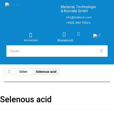
Material, Technologie
& Kristalle GmbH
info@mateck.com
+49(0) 2461-9352-0
Warenkorb
Anmelden
Selen
Selenous acid
Selenous acid