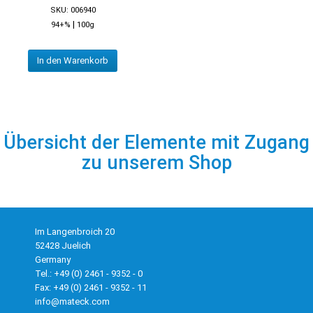
SKU: 006940
|
94+%
100g
In den Warenkorb
Übersicht der Elemente mit Zugang
zu unserem Shop
Im Langenbroich 20
52428 Juelich
Germany
Tel.: +49 (0) 2461 - 9352 - 0
Fax: +49 (0) 2461 - 9352 - 11
info@mateck.com