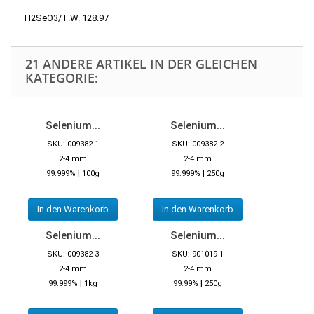
H2SeO3/ F.W. 128.97
21 ANDERE ARTIKEL IN DER GLEICHEN
KATEGORIE:
Selenium...
Selenium...
SKU: 009382-1
SKU: 009382-2
2-4 mm
2-4 mm
|
|
99.999%
100g
99.999%
250g
In den Warenkorb
In den Warenkorb
Selenium...
Selenium...
SKU: 009382-3
SKU: 901019-1
2-4 mm
2-4 mm
|
|
99.999%
1kg
99.99%
250g