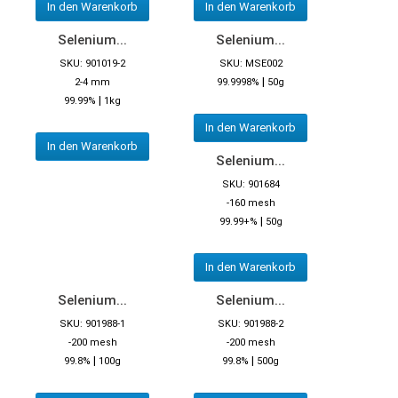
In den Warenkorb
In den Warenkorb
Selenium...
Selenium...
SKU: 901019-2
SKU: MSE002
|
2-4 mm
99.9998%
50g
|
99.99%
1kg
In den Warenkorb
In den Warenkorb
Selenium...
SKU: 901684
-160 mesh
|
99.99+%
50g
In den Warenkorb
Selenium...
Selenium...
SKU: 901988-1
SKU: 901988-2
-200 mesh
-200 mesh
|
|
99.8%
100g
99.8%
500g