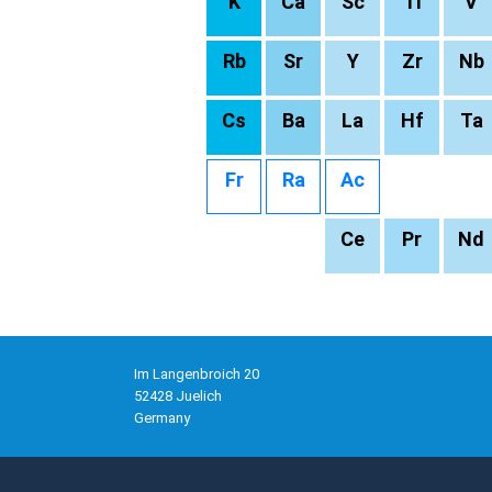
K
Ca
Sc
Ti
V
Rb
Sr
Y
Zr
Nb
Cs
Ba
La
Hf
Ta
Fr
Ra
Ac
Ce
Pr
Nd
Im Langenbroich 20
52428 Juelich
Germany