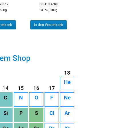
6937-2
SKU: 006940
|
500g
94+%
100g
renkorb
In den Warenkorb
rem Shop
18
He
14
15
16
17
C
N
O
F
Ne
Si
P
S
Cl
Ar