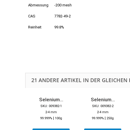
Abmessung
-200 mesh
CAS
7782-49-2
Reinheit
99.8%
21 ANDERE ARTIKEL IN DER GLEICHEN 
Selenium...
Selenium...
SKU: 009382-1
SKU: 009382-2
2-4 mm
2-4 mm
|
|
99.999%
100g
99.999%
250g