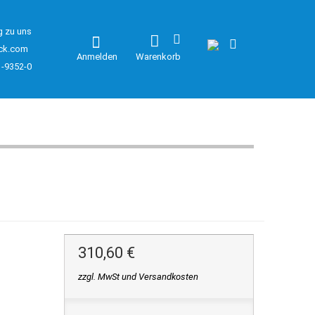
g zu uns
ck.com
Anmelden
Warenkorb
1-9352-0
310,60 €
zzgl. MwSt und Versandkosten