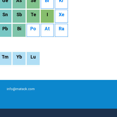
Ge
As
Se
Br
Kr
Sn
Sb
Te
I
Xe
Pb
Bi
Po
At
Ra
Tm
Yb
Lu
info@mateck.com