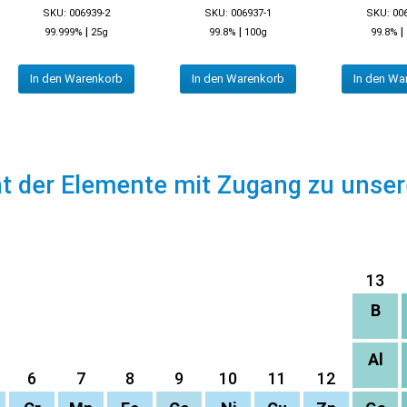
SKU: 006939-2
SKU: 006937-1
SKU: 00
|
|
|
99.999%
25g
99.8%
100g
99.8%
In den Warenkorb
In den Warenkorb
In den Wa
ht der Elemente mit Zugang zu unse
13
B
Al
6
7
8
9
10
11
12