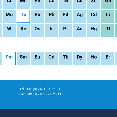
Cr
Mn
Fe
Co
Ni
Cu
Zn
Ga
Mo
Tc
Ru
Rh
Pd
Ag
Cd
In
W
Re
Os
Ir
Pt
Au
Hg
Tl
Pm
Sm
Eu
Gd
Tb
Dy
Ho
Er
Tel.: +49 (0) 2461 - 9352 - 0
Fax: +49 (0) 2461 - 9352 - 11