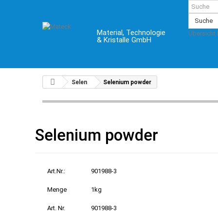
Suche
Material, Technologie
Übersicht
& Kristalle GmbH
Selen
Selenium powder
Selenium powder
Art.Nr.:
901988-3
Menge
1kg
Art. Nr.
901988-3