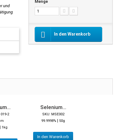
Menge
er und
tätigung
In den Warenkorb
um...
Selenium...
1019-2
SKU: MSE002
|
mm
99.9998%
50g
|
1kg
In den Warenkorb