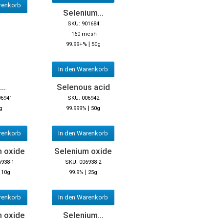
renkorb
Selenium...
SKU: 901684
-160 mesh
|
99.99+%
50g
In den Warenkorb
..
Selenous acid
06941
SKU: 006942
|
g
99.999%
50g
renkorb
In den Warenkorb
m oxide
Selenium oxide
6938-1
SKU: 006938-2
|
|
10g
99.9%
25g
renkorb
In den Warenkorb
m oxide
Selenium...