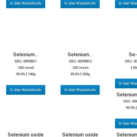
In den Warenkorb
In den Warenkorb
In den Wa
Selenium...
Selenium...
Se-.
SKU: 009380-1
SKU: 009380-2
SKU: 0
|
-325 mesh
-325 mesh
50
|
|
99.6%
100g
99.6%
500g
In den Wa
In den Warenkorb
In den Warenkorb
Seleniu
SKU: 00
99.9%
In den Wa
Selenium oxide
Selenium oxide
Seleniu