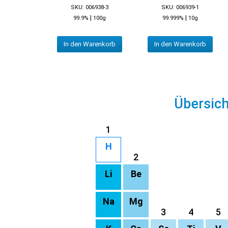
SKU: 006938-3
SKU: 006939-1
|
|
99.9%
100g
99.999%
10g
In den Warenkorb
In den Warenkorb
Übersic
1
H
2
Li
Be
Na
Mg
3
4
5