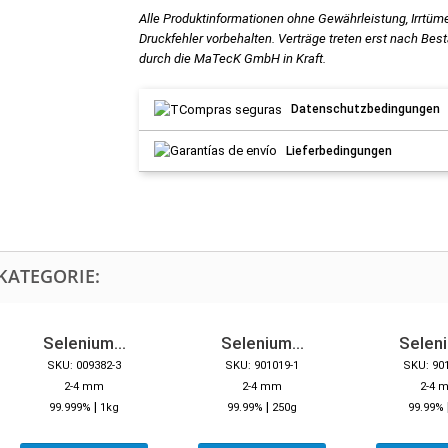
Alle Produktinformationen ohne Gewährleistung, Irrtüm
Druckfehler vorbehalten. Verträge treten erst nach Bes
durch die MaTecK GmbH in Kraft.
Datenschutzbedingungen
Lieferbedingungen
KATEGORIE:
Selenium...
Selenium...
Seleni
SKU: 009382-3
SKU: 901019-1
SKU: 90
2-4 mm
2-4 mm
2-4 
|
|
99.999%
1kg
99.99%
250g
99.99%