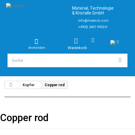
Material, Technologie
& Kristalle GmbH
info@mateck.com
+49(0) 2461-9352-0
Warenkorb
Anmelden
Kupfer
Copper rod
Copper rod