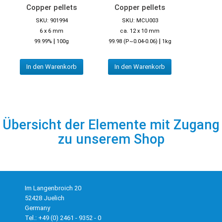
Copper pellets
Copper pellets
SKU: 901994
SKU: MCU003
6 x 6 mm
ca. 12 x 10 mm
|
|
99.99%
100g
99.98 (P~0.04-0.06)
1kg
In den Warenkorb
In den Warenkorb
Übersicht der Elemente mit Zugang
zu unserem Shop
Im Langenbroich 20
52428 Juelich
Germany
Tel.: +49 (0) 2461 - 9352 - 0