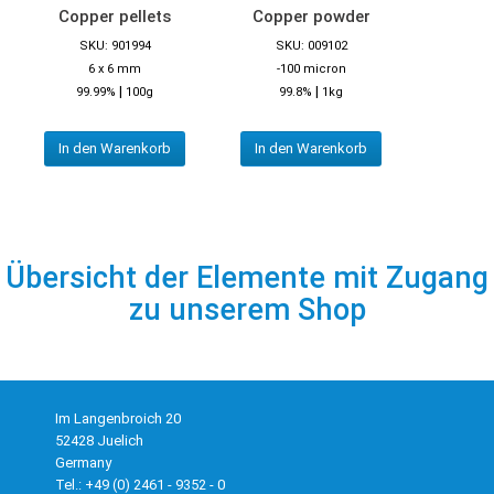
Copper pellets
Copper powder
SKU: 901994
SKU: 009102
6 x 6 mm
-100 micron
|
|
99.99%
100g
99.8%
1kg
In den Warenkorb
In den Warenkorb
Übersicht der Elemente mit Zugang
zu unserem Shop
Im Langenbroich 20
52428 Juelich
Germany
Tel.: +49 (0) 2461 - 9352 - 0