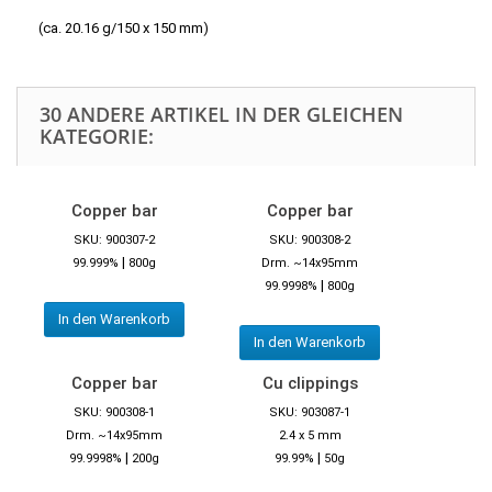
(ca. 20.16 g/150 x 150 mm)
30 ANDERE ARTIKEL IN DER GLEICHEN
KATEGORIE:
Copper bar
Copper bar
SKU: 900307-2
SKU: 900308-2
|
99.999%
800g
Drm. ~14x95mm
|
99.9998%
800g
In den Warenkorb
In den Warenkorb
Copper bar
Cu clippings
SKU: 900308-1
SKU: 903087-1
Drm. ~14x95mm
2.4 x 5 mm
|
|
99.9998%
200g
99.99%
50g