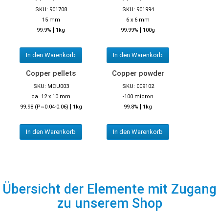
SKU: 901708
SKU: 901994
15 mm
6 x 6 mm
|
|
99.9%
1kg
99.99%
100g
In den Warenkorb
In den Warenkorb
Copper pellets
Copper powder
SKU: MCU003
SKU: 009102
ca. 12 x 10 mm
-100 micron
|
|
99.98 (P~0.04-0.06)
1kg
99.8%
1kg
In den Warenkorb
In den Warenkorb
Übersicht der Elemente mit Zugang
zu unserem Shop