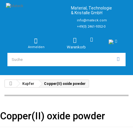
Material, Technologie
& Kristalle GmbH
info@mateck.com
+49(0) 2461-9352-0
Warenkorb
Anmelden
Kupfer
Copper(II) oxide powder
Copper(II) oxide powder