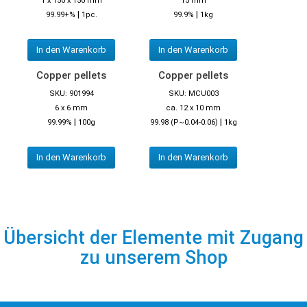
1 x 150 x 150 mm
15 mm
|
|
99.99+%
1pc.
99.9%
1kg
In den Warenkorb
In den Warenkorb
Copper pellets
Copper pellets
SKU: 901994
SKU: MCU003
6 x 6 mm
ca. 12 x 10 mm
|
|
99.99%
100g
99.98 (P~0.04-0.06)
1kg
In den Warenkorb
In den Warenkorb
Übersicht der Elemente mit Zugang
zu unserem Shop