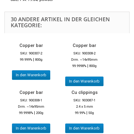
30 ANDERE ARTIKEL IN DER GLEICHEN
KATEGORIE:
Copper bar
Copper bar
SKU: 900307-2
SKU: 900308-2
|
99.999%
800g
Drm. ~14x95mm
|
99.9998%
800g
In den Warenkorb
In den Warenkorb
Copper bar
Cu clippings
SKU: 900308-1
SKU: 903087-1
Drm. ~14x95mm
2.4 x 5 mm
|
|
99.9998%
200g
99.99%
50g
In den Warenkorb
In den Warenkorb