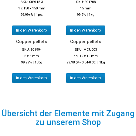
SKU: 009118-3
SKU: 901708
1 x 150 x 150 mm
15 mm
|
|
99.99+%
1pc.
99.9%
1kg
In den Warenkorb
In den Warenkorb
Copper pellets
Copper pellets
SKU: 901994
SKU: MCU003
6 x 6 mm
ca. 12 x 10 mm
|
|
99.99%
100g
99.98 (P~0.04-0.06)
1kg
In den Warenkorb
In den Warenkorb
Übersicht der Elemente mit Zugang
zu unserem Shop