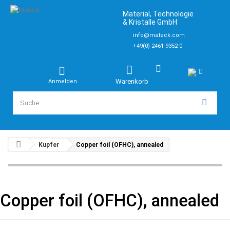
Material, Technologie
& Kristalle GmbH
info@mateck.com
+49(0) 2461-9352-0
Warenkorb
Anmelden
Kupfer
Copper foil (OFHC), annealed
Copper foil (OFHC), annealed