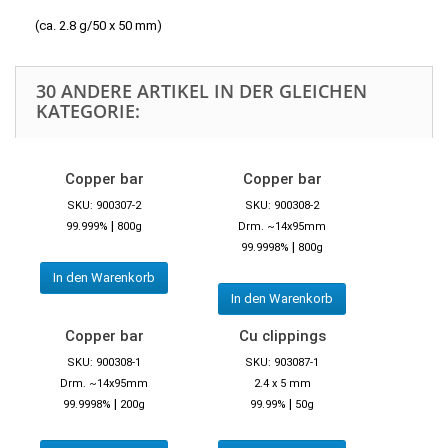
(ca. 2.8 g/50 x 50 mm)
30 ANDERE ARTIKEL IN DER GLEICHEN
KATEGORIE:
Copper bar
Copper bar
SKU: 900307-2
SKU: 900308-2
|
99.999%
800g
Drm. ~14x95mm
|
99.9998%
800g
In den Warenkorb
In den Warenkorb
Copper bar
Cu clippings
SKU: 900308-1
SKU: 903087-1
Drm. ~14x95mm
2.4 x 5 mm
|
|
99.9998%
200g
99.99%
50g