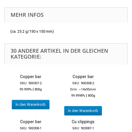
MEHR INFOS
(ca. 25.2 g/150 x 150 mm)
30 ANDERE ARTIKEL IN DER GLEICHEN
KATEGORIE:
Copper bar
Copper bar
SKU: 900307-2
SKU: 900308-2
|
99.999%
800g
Drm. ~14x95mm
|
99.9998%
800g
In den Warenkorb
In den Warenkorb
Copper bar
Cu clippings
SKU: 900308-1
SKU: 903087-1