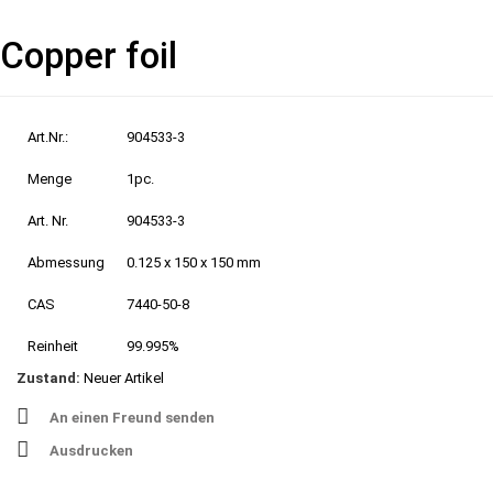
Copper foil
Art.Nr.:
904533-3
Menge
1pc.
Art. Nr.
904533-3
Abmessung
0.125 x 150 x 150 mm
CAS
7440-50-8
Reinheit
99.995%
Zustand:
Neuer Artikel
An einen Freund senden
Ausdrucken