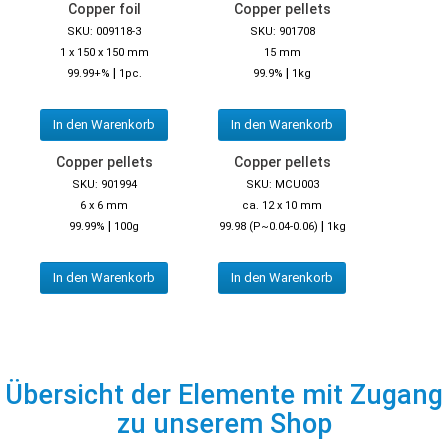
Copper foil
Copper pellets
SKU: 009118-3
SKU: 901708
1 x 150 x 150 mm
15 mm
|
|
99.99+%
1pc.
99.9%
1kg
In den Warenkorb
In den Warenkorb
Copper pellets
Copper pellets
SKU: 901994
SKU: MCU003
6 x 6 mm
ca. 12 x 10 mm
|
|
99.99%
100g
99.98 (P~0.04-0.06)
1kg
In den Warenkorb
In den Warenkorb
Übersicht der Elemente mit Zugang
zu unserem Shop