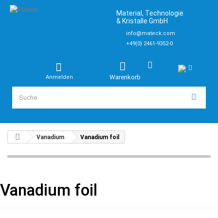
Material, Technologie
& Kristalle GmbH
info@mateck.com
+49(0) 2461-9352-0
Warenkorb
Anmelden
Vanadium
Vanadium foil
Vanadium foil