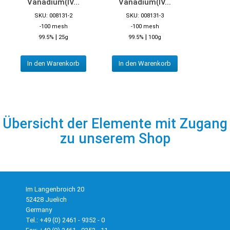
Vanadium(IV...
Vanadium(IV...
SKU: 008131-2
SKU: 008131-3
-100 mesh
-100 mesh
|
|
99.5%
25g
99.5%
100g
In den Warenkorb
In den Warenkorb
Übersicht der Elemente mit Zugang
zu unserem Shop
Im Langenbroich 20
52428 Juelich
Germany
Tel.: +49 (0) 2461 - 9352 - 0