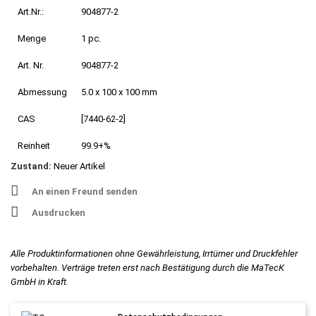
Art.Nr.:
904877-2
Menge
1 pc.
Art. Nr.
904877-2
Abmessung
5.0 x 100 x 100 mm
CAS
[7440-62-2]
Reinheit
99.9+%
Zustand:
Neuer Artikel
An einen Freund senden
Ausdrucken
Alle Produktinformationen ohne Gewährleistung, Irrtümer und Druckfehler
vorbehalten. Verträge treten erst nach Bestätigung durch die MaTecK
GmbH in Kraft.