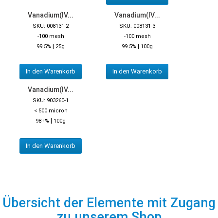
Vanadium(IV...
Vanadium(IV...
SKU: 008131-2
SKU: 008131-3
-100 mesh
-100 mesh
|
|
99.5%
25g
99.5%
100g
In den Warenkorb
In den Warenkorb
Vanadium(IV...
SKU: 903260-1
< 500 micron
|
98+%
100g
In den Warenkorb
Übersicht der Elemente mit Zugang
zu unserem Shop