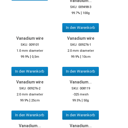
Vanadium...
SKU: 009498-3
|
99.7%
100g
In den Warenkorb
Vanadium wire
Vanadium wire
SKU: 009101
SKU: 009276-1
1.0 mm diameter
2.0 mm diameter
|
|
99.9%
0,5m
99.9%
10cm
In den Warenkorb
In den Warenkorb
Vanadium wire
Vanadium...
SKU: 009276-2
SKU: 008119
2.0 mm diameter
-325 mesh
|
|
99.9%
25cm
99.5%
50g
In den Warenkorb
In den Warenkorb
Vanadium...
Vanadium...