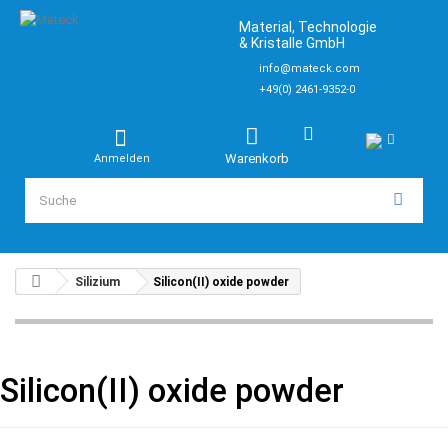
Material, Technologie
& Kristalle GmbH
info@mateck.com
+49(0) 2461-9352-0
Warenkorb
Anmelden
Silizium
Silicon(II) oxide powder
Silicon(II) oxide powder