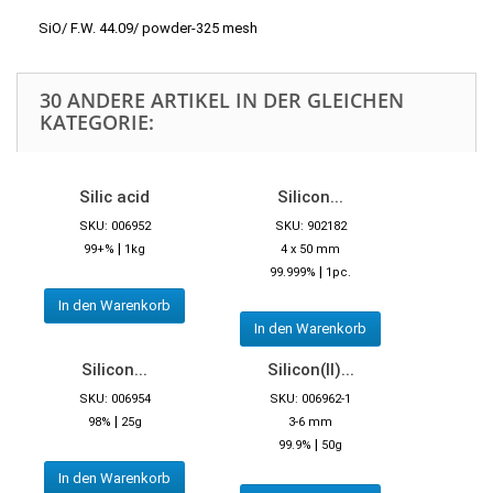
SiO/ F.W. 44.09/ powder-325 mesh
30 ANDERE ARTIKEL IN DER GLEICHEN
KATEGORIE:
Silic acid
Silicon...
SKU: 006952
SKU: 902182
|
99+%
1kg
4 x 50 mm
|
99.999%
1pc.
In den Warenkorb
In den Warenkorb
Silicon...
Silicon(II)...
SKU: 006954
SKU: 006962-1
|
98%
25g
3-6 mm
|
99.9%
50g
In den Warenkorb