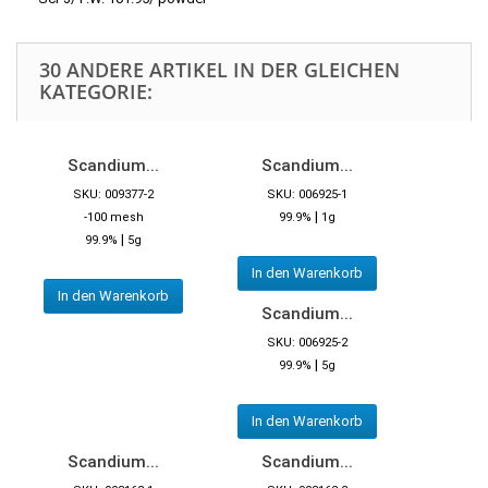
30 ANDERE ARTIKEL IN DER GLEICHEN
KATEGORIE:
Scandium...
Scandium...
SKU: 009377-2
SKU: 006925-1
|
-100 mesh
99.9%
1g
|
99.9%
5g
In den Warenkorb
In den Warenkorb
Scandium...
SKU: 006925-2
|
99.9%
5g
In den Warenkorb
Scandium...
Scandium...