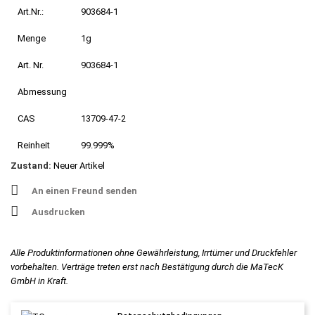
Art.Nr.:
903684-1
Menge
1g
Art. Nr.
903684-1
Abmessung
CAS
13709-47-2
Reinheit
99.999%
Zustand:
Neuer Artikel
An einen Freund senden
Ausdrucken
Alle Produktinformationen ohne Gewährleistung, Irrtümer und Druckfehler
vorbehalten. Verträge treten erst nach Bestätigung durch die MaTecK
GmbH in Kraft.