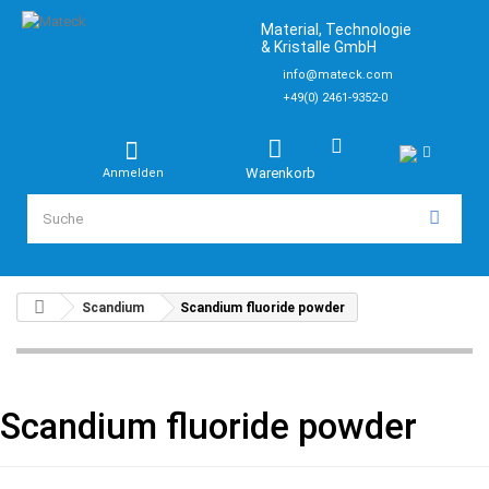
Material, Technologie
& Kristalle GmbH
info@mateck.com
+49(0) 2461-9352-0
Warenkorb
Anmelden
Scandium
Scandium fluoride powder
Scandium fluoride powder