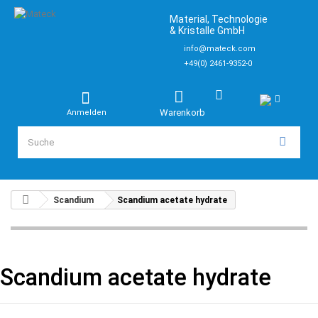
Material, Technologie
& Kristalle GmbH
info@mateck.com
+49(0) 2461-9352-0
Warenkorb
Anmelden
Scandium
Scandium acetate hydrate
Scandium acetate hydrate