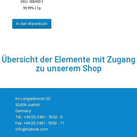
SKU: 006932-1
|
99.99%
1g
In den Warenkorb
Übersicht der Elemente mit Zugang
zu unserem Shop
Im Langenbroich 20
52428 Juelich
Germany
Tel.: +49 (0) 2461 - 9352 - 0
Fax: +49 (0) 2461 - 9352 - 11
info@mateck.com