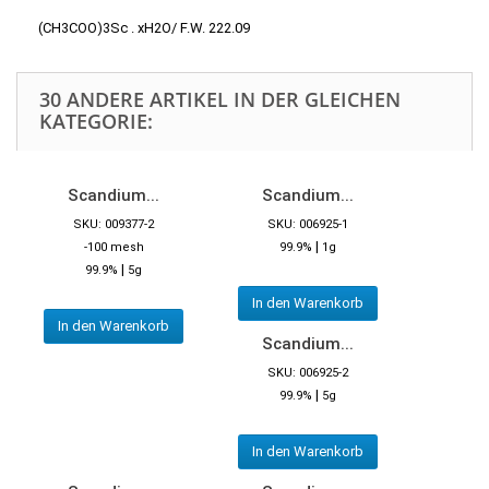
(CH3COO)3Sc . xH2O/ F.W. 222.09
30 ANDERE ARTIKEL IN DER GLEICHEN
KATEGORIE:
Scandium...
Scandium...
SKU: 009377-2
SKU: 006925-1
|
-100 mesh
99.9%
1g
|
99.9%
5g
In den Warenkorb
In den Warenkorb
Scandium...
SKU: 006925-2
|
99.9%
5g
In den Warenkorb