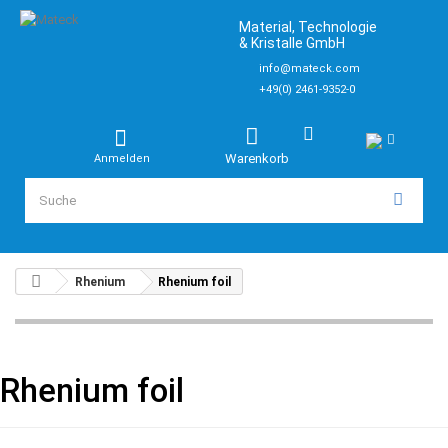
Material, Technologie
& Kristalle GmbH
info@mateck.com
+49(0) 2461-9352-0
Warenkorb
Anmelden
Rhenium
Rhenium foil
Rhenium foil