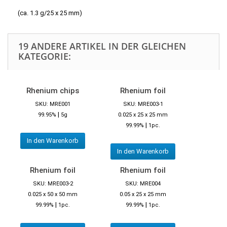
(ca. 1.3 g/25 x 25 mm)
19 ANDERE ARTIKEL IN DER GLEICHEN
KATEGORIE:
Rhenium chips
Rhenium foil
SKU: MRE001
SKU: MRE003-1
|
99.95%
5g
0.025 x 25 x 25 mm
|
99.99%
1pc.
In den Warenkorb
In den Warenkorb
Rhenium foil
Rhenium foil
SKU: MRE003-2
SKU: MRE004
0.025 x 50 x 50 mm
0.05 x 25 x 25 mm
|
|
99.99%
1pc.
99.99%
1pc.