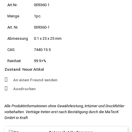
Art.Nr.:
009360-1
Menge
1pc.
Art. Nr.
009360-1
Abmessung
0.1 x 25 x 25 mm
CAS
7440-15-5
Reinheit
99.9+%
Zustand:
Neuer Artikel
An einen Freund senden
Ausdrucken
Alle Produktinformationen ohne Gewährleistung, Irrtümer und Druckfehler
vorbehalten. Verträge treten erst nach Bestätigung durch die MaTecK
GmbH in Kraft.