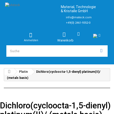
Material, Technologie
& Kristalle GmbH
info@mateck.com
+49(0) 2461-9352-0
Warenkorb
Anmelden
Platin
Dichloro(cycloocta-1,5-dienyl) platinum(II)/
(metals basis)
Dichloro(cycloocta-1,5-dienyl)