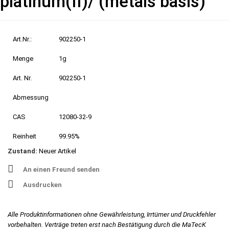
platinum(II)/ (metals basis)
Art.Nr.:
902250-1
Menge
1g
Art. Nr.
902250-1
Abmessung
CAS
12080-32-9
Reinheit
99.95%
Zustand:
Neuer Artikel
An einen Freund senden
Ausdrucken
Alle Produktinformationen ohne Gewährleistung, Irrtümer und Druckfehler
vorbehalten. Verträge treten erst nach Bestätigung durch die MaTecK