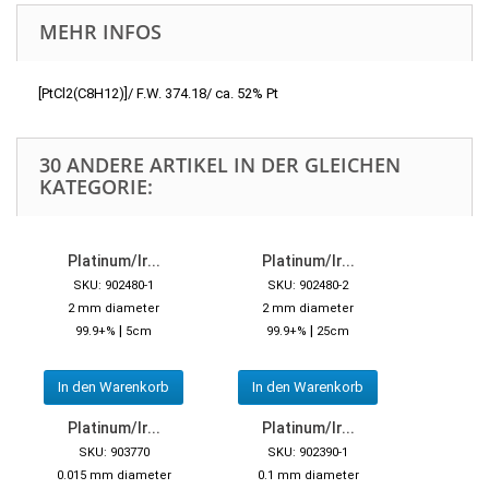
MEHR INFOS
[PtCl2(C8H12)]/ F.W. 374.18/ ca. 52% Pt
30 ANDERE ARTIKEL IN DER GLEICHEN
KATEGORIE:
Platinum/Ir...
Platinum/Ir...
SKU: 902480-1
SKU: 902480-2
2 mm diameter
2 mm diameter
|
|
99.9+%
5cm
99.9+%
25cm
In den Warenkorb
In den Warenkorb
Platinum/Ir...
Platinum/Ir...
SKU: 903770
SKU: 902390-1
0.015 mm diameter
0.1 mm diameter