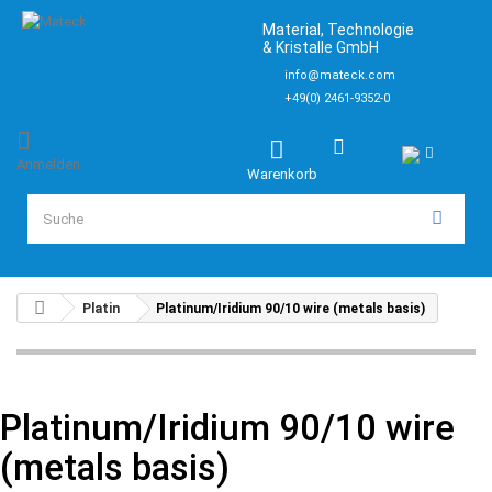
Material, Technologie
& Kristalle GmbH
info@mateck.com
+49(0) 2461-9352-0
Anmelden
Warenkorb
Platin
Platinum/Iridium 90/10 wire (metals basis)
Platinum/Iridium 90/10 wire
(metals basis)