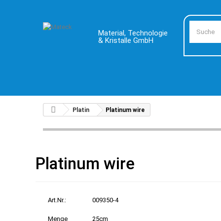
Material, Technologie
& Kristalle GmbH
Platin
Platinum wire
Platinum wire
Art.Nr.:
009350-4
Menge
25cm