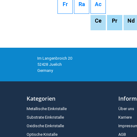
Fr
Ra
Ac
Ce
Pr
Nd
Im Langenbroich 20
52428 Juelich
Germany
Kategorien
Inform
Metallische Einkristalle
Über uns
Substrate Einkristalle
Karriere
Oxidische Einkristalle
Impressu
Optische Kristalle
AGB