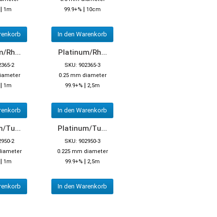
|
|
%
1m
99.9+%
10cm
renkorb
In den Warenkorb
/Rh...
Platinum/Rh...
2365-2
SKU: 902365-3
iameter
0.25 mm diameter
|
|
1m
99.9+%
2,5m
renkorb
In den Warenkorb
/Tu...
Platinum/Tu...
2950-2
SKU: 902950-3
diameter
0.225 mm diameter
|
|
%
1m
99.9+%
2,5m
renkorb
In den Warenkorb