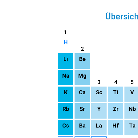
Übersic
1
H
2
Li
Be
Na
Mg
3
4
5
K
Ca
Sc
Ti
V
Rb
Sr
Y
Zr
Nb
Cs
Ba
La
Hf
Ta