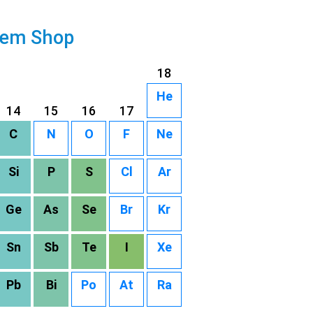
rem Shop
18
He
14
15
16
17
C
N
O
F
Ne
Si
P
S
Cl
Ar
Ge
As
Se
Br
Kr
Sn
Sb
Te
I
Xe
Pb
Bi
Po
At
Ra