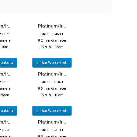
/Ir...
Platinum/Ir...
2390-2
SKU: 902468-1
iameter
0.2 mm diameter
|
|
10m
99.9+%
25cm
renkorb
In den Warenkorb
/Ir...
Platinum/Ir...
2908-1
SKU: 901134-1
iameter
0.5 mm diameter
|
25cm
99.9+%
10cm
renkorb
In den Warenkorb
/Ir...
Platinum/Ir...
2932-3
SKU: 902310-1
iameter
0.8 mm diameter