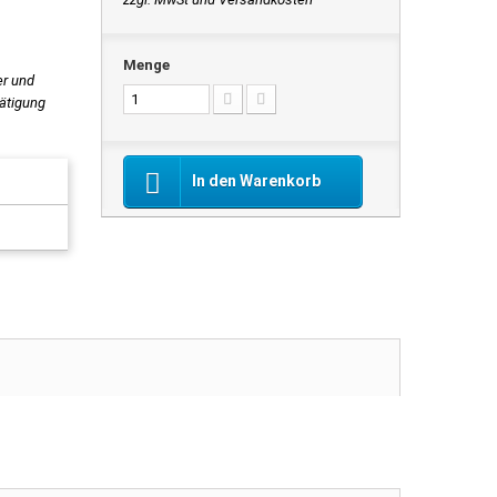
Menge
er und
tätigung
In den Warenkorb