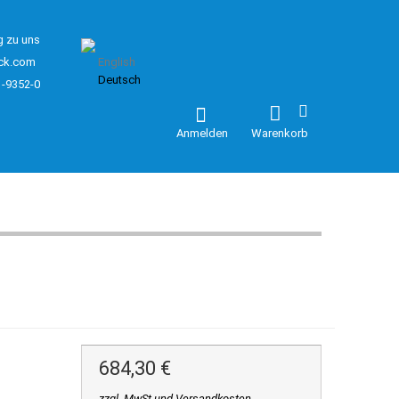
g zu uns
ck.com
English
Deutsch
1-9352-0
Anmelden
Warenkorb
684,30 €
zzgl. MwSt und Versandkosten