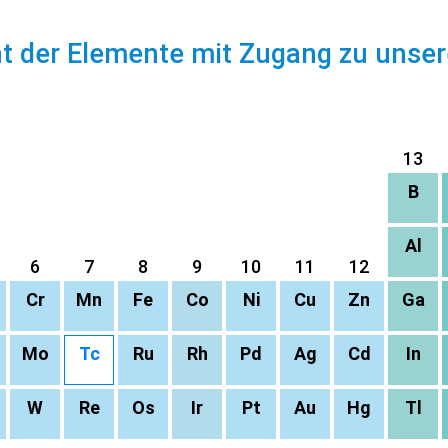
ht der Elemente mit Zugang zu unse
13
B
Al
6
7
8
9
10
11
12
Cr
Mn
Fe
Co
Ni
Cu
Zn
Ga
Mo
Tc
Ru
Rh
Pd
Ag
Cd
In
W
Re
Os
Ir
Pt
Au
Hg
Tl