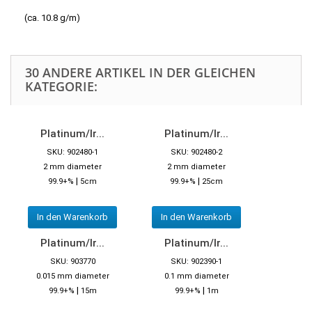
(ca. 10.8 g/m)
30 ANDERE ARTIKEL IN DER GLEICHEN
KATEGORIE:
Platinum/Ir...
Platinum/Ir...
SKU: 902480-1
SKU: 902480-2
2 mm diameter
2 mm diameter
|
|
99.9+%
5cm
99.9+%
25cm
In den Warenkorb
In den Warenkorb
Platinum/Ir...
Platinum/Ir...
SKU: 903770
SKU: 902390-1
0.015 mm diameter
0.1 mm diameter
|
|
99.9+%
15m
99.9+%
1m