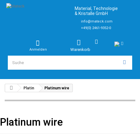
Material, Technologie
& Kristalle GmbH
info@mateck.com
+49(0) 2461-9352-0
Warenkorb
Anmelden
Platin
Platinum wire
Platinum wire