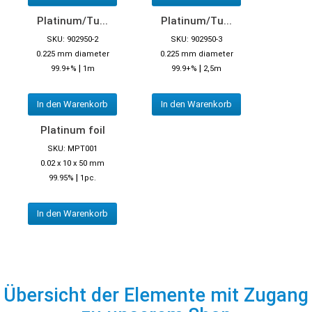
Platinum/Tu...
Platinum/Tu...
SKU: 902950-2
SKU: 902950-3
0.225 mm diameter
0.225 mm diameter
|
|
99.9+%
1m
99.9+%
2,5m
In den Warenkorb
In den Warenkorb
Platinum foil
SKU: MPT001
0.02 x 10 x 50 mm
|
99.95%
1pc.
In den Warenkorb
Übersicht der Elemente mit Zugang