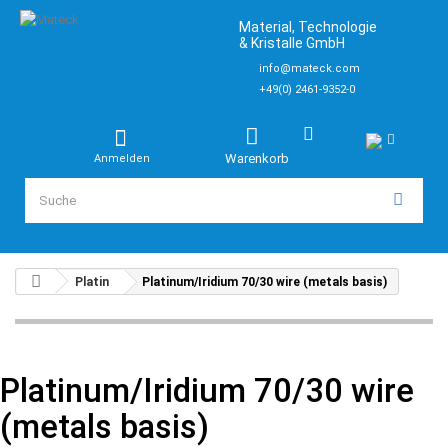
Material, Technologie
& Kristalle GmbH
info@mateck.com
+49(0) 2461-9352-0
Warenkorb
Anmelden
Platin
Platinum/Iridium 70/30 wire (metals basis)
Platinum/Iridium 70/30 wire
(metals basis)