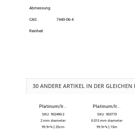
Abmessung
CAS
7440-06-4
Reinheit
30 ANDERE ARTIKEL IN DER GLEICHEN 
Platinum/Ir...
Platinum/Ir...
SKU: 902480-2
SKU: 903770
2 mm diameter
0.015 mm diameter
|
|
99.9+%
25cm
99.9+%
15m