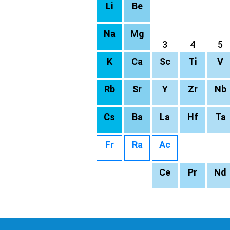
Li
Be
Na
Mg
3
4
5
K
Ca
Sc
Ti
V
Rb
Sr
Y
Zr
Nb
Cs
Ba
La
Hf
Ta
Fr
Ra
Ac
Ce
Pr
Nd