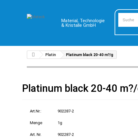
Material, Technologie
& Kristalle GmbH
Platin
Platinum black 20-40 m?/g
Platinum black 20-40 m?
Art.Nr.:
902287-2
Menge
1g
Art. Nr.
902287-2