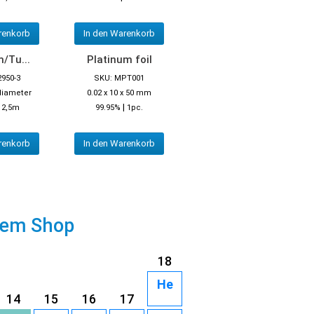
renkorb
In den Warenkorb
/Tu...
Platinum foil
2950-3
SKU: MPT001
diameter
0.02 x 10 x 50 mm
|
|
2,5m
99.95%
1pc.
renkorb
In den Warenkorb
rem Shop
18
He
14
15
16
17