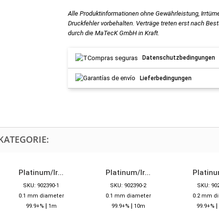
Alle Produktinformationen ohne Gewährleistung, Irrtüm
Druckfehler vorbehalten. Verträge treten erst nach Bes
durch die MaTecK GmbH in Kraft.
Datenschutzbedingungen
Lieferbedingungen
KATEGORIE:
Platinum/Ir...
Platinum/Ir...
Platinum
SKU: 902390-1
SKU: 902390-2
SKU: 90
0.1 mm diameter
0.1 mm diameter
0.2 mm d
|
|
|
99.9+%
1m
99.9+%
10m
99.9+%