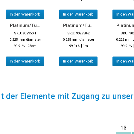
In den Warenkorb
In den Warenkorb
In den Wa
Platinum/Tu...
Platinum/Tu...
Platinum
SKU: 902950-1
SKU: 902950-2
SKU: 90
0.225 mm diameter
0.225 mm diameter
0.225 mm 
|
|
99.9+%
25cm
99.9+%
1m
99.9+%
In den Warenkorb
In den Warenkorb
In den Wa
ht der Elemente mit Zugang zu unse
13