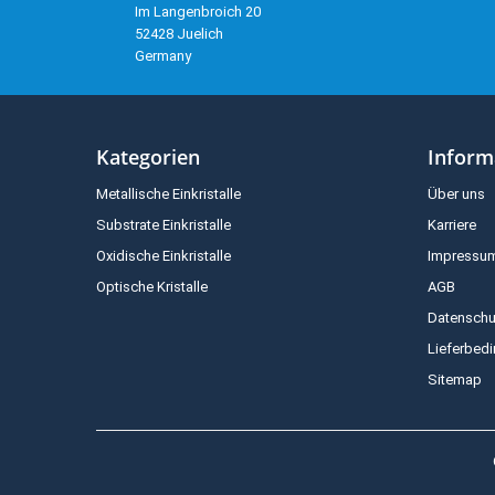
Im Langenbroich 20
52428 Juelich
Germany
Kategorien
Inform
Metallische Einkristalle
Über uns
Substrate Einkristalle
Karriere
Oxidische Einkristalle
Impressu
Optische Kristalle
AGB
Datenschu
Lieferbed
Sitemap