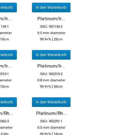
renkorb
In den Warenkorb
/Ir...
Platinum/Ir...
1134-1
SKU: 901134-2
iameter
0.5 mm diameter
|
10cm
99.9+%
25cm
renkorb
In den Warenkorb
/Ir...
Platinum/Ir...
2310-1
SKU: 902310-2
iameter
0.8 mm diameter
|
10cm
99.9+%
50cm
renkorb
In den Warenkorb
/Rh...
Platinum/Rh...
2365-3
SKU: 902291-1
iameter
0.5 mm diameter
|
|
2,5m
99.9+%
10cm