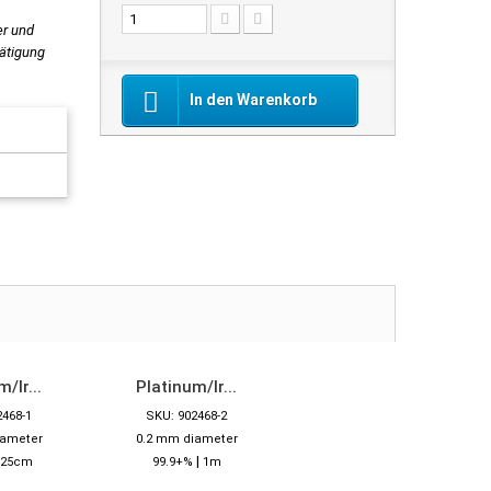
er und
tätigung
In den Warenkorb
/Ir...
Platinum/Ir...
2468-1
SKU: 902468-2
iameter
0.2 mm diameter
|
25cm
99.9+%
1m