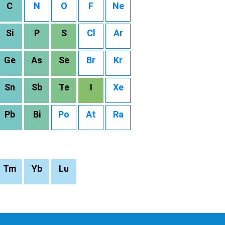
C
N
O
F
Ne
Si
P
S
Cl
Ar
Ge
As
Se
Br
Kr
Sn
Sb
Te
I
Xe
Pb
Bi
Po
At
Ra
Tm
Yb
Lu