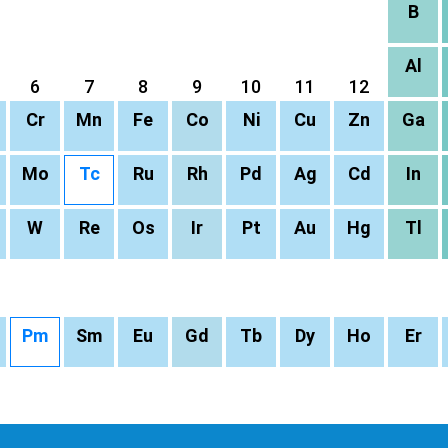
B
Al
6
7
8
9
10
11
12
Cr
Mn
Fe
Co
Ni
Cu
Zn
Ga
Mo
Tc
Ru
Rh
Pd
Ag
Cd
In
W
Re
Os
Ir
Pt
Au
Hg
Tl
Pm
Sm
Eu
Gd
Tb
Dy
Ho
Er