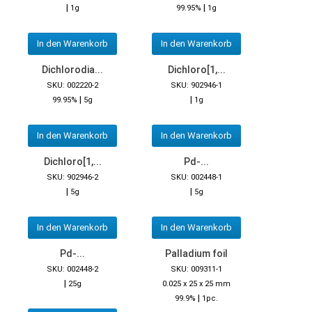
|
|
1g
99.95%
1g
In den Warenkorb
In den Warenkorb
Dichlorodia...
Dichloro[1,...
SKU: 002220-2
SKU: 902946-1
|
|
99.95%
5g
1g
In den Warenkorb
In den Warenkorb
Dichloro[1,...
Pd-...
SKU: 902946-2
SKU: 002448-1
|
|
5g
5g
In den Warenkorb
In den Warenkorb
Pd-...
Palladium foil
SKU: 002448-2
SKU: 009311-1
|
25g
0.025 x 25 x 25 mm
|
99.9%
1pc.