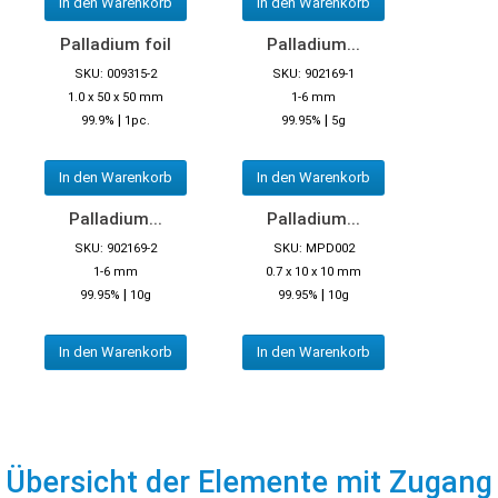
In den Warenkorb
In den Warenkorb
Palladium foil
Palladium...
SKU: 009315-2
SKU: 902169-1
1.0 x 50 x 50 mm
1-6 mm
|
|
99.9%
1pc.
99.95%
5g
In den Warenkorb
In den Warenkorb
Palladium...
Palladium...
SKU: 902169-2
SKU: MPD002
1-6 mm
0.7 x 10 x 10 mm
|
|
99.95%
10g
99.95%
10g
In den Warenkorb
In den Warenkorb
Übersicht der Elemente mit Zugang