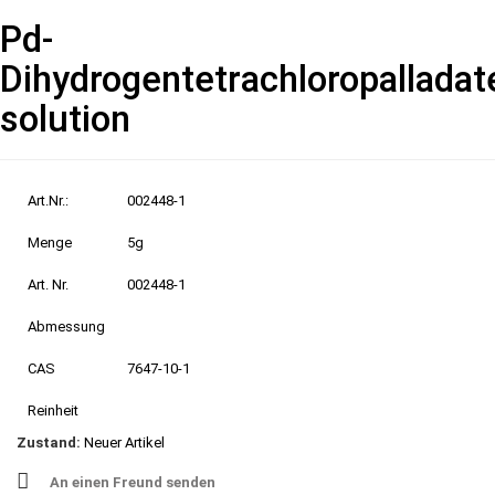
Pd-
Dihydrogentetrachloropalladate
solution
Art.Nr.:
002448-1
Menge
5g
Art. Nr.
002448-1
Abmessung
CAS
7647-10-1
Reinheit
Zustand:
Neuer Artikel
An einen Freund senden