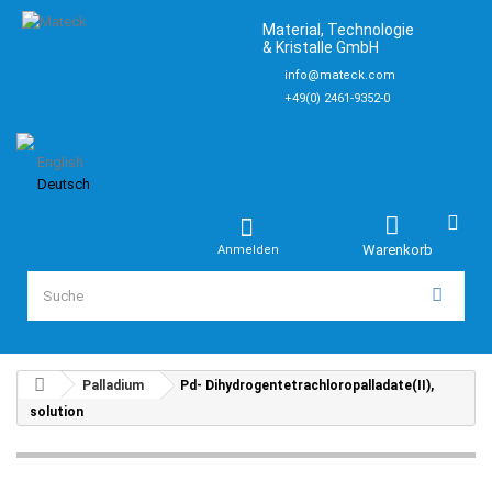
Material, Technologie
& Kristalle GmbH
info@mateck.com
+49(0) 2461-9352-0
English
Deutsch
Warenkorb
Anmelden
Palladium
Pd- Dihydrogentetrachloropalladate(II),
solution