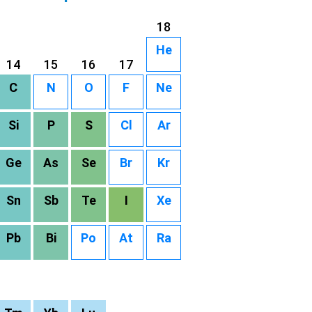
18
He
14
15
16
17
C
N
O
F
Ne
Si
P
S
Cl
Ar
Ge
As
Se
Br
Kr
Sn
Sb
Te
I
Xe
Pb
Bi
Po
At
Ra