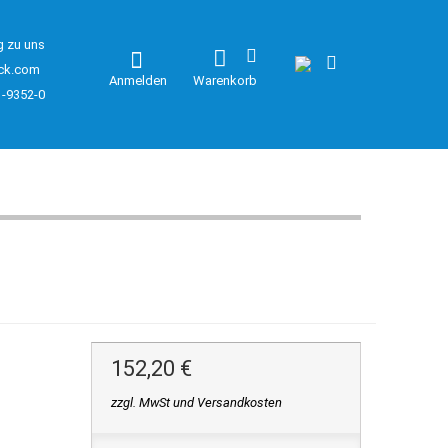
g zu uns
ck.com
Anmelden
Warenkorb
1-9352-0
152,20 €
zzgl. MwSt und Versandkosten