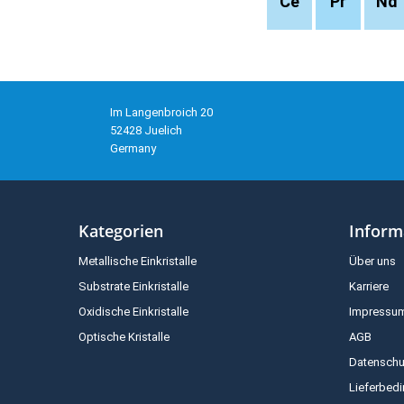
Ce
Pr
Nd
Im Langenbroich 20
52428 Juelich
Germany
Kategorien
Inform
Metallische Einkristalle
Über uns
Substrate Einkristalle
Karriere
Oxidische Einkristalle
Impressu
Optische Kristalle
AGB
Datenschu
Lieferbed