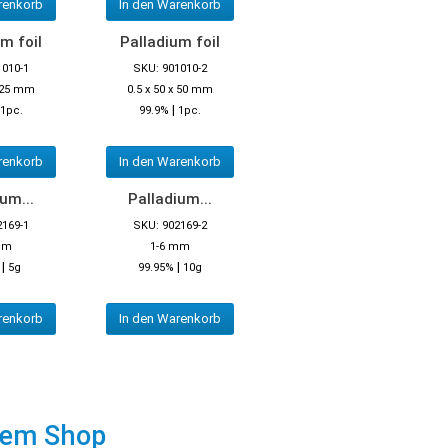
renkorb
In den Warenkorb
m foil
Palladium foil
1010-1
SKU: 901010-2
x 25 mm
0.5 x 50 x 50 mm
|
1pc.
99.9%
1pc.
renkorb
In den Warenkorb
um...
Palladium...
2169-1
SKU: 902169-2
mm
1-6 mm
|
|
5g
99.95%
10g
renkorb
In den Warenkorb
rem Shop