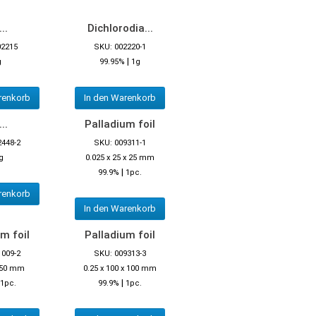
..
Dichlorodia...
02215
SKU: 002220-1
|
g
99.95%
1g
renkorb
In den Warenkorb
..
Palladium foil
2448-2
SKU: 009311-1
g
0.025 x 25 x 25 mm
|
99.9%
1pc.
renkorb
In den Warenkorb
m foil
Palladium foil
1009-2
SKU: 009313-3
x 50 mm
0.25 x 100 x 100 mm
|
1pc.
99.9%
1pc.