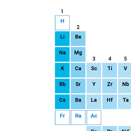
1
H
2
Li
Be
Na
Mg
3
4
5
K
Ca
Sc
Ti
V
Rb
Sr
Y
Zr
Nb
Cs
Ba
La
Hf
Ta
Fr
Ra
Ac