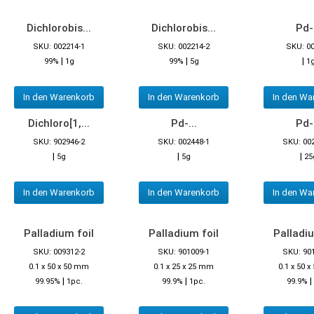
Dichlorobis...
Dichlorobis...
Pd-.
SKU: 002214-1
SKU: 002214-2
SKU: 0
|
|
|
99%
1g
99%
5g
1
In den Warenkorb
In den Warenkorb
In den Wa
Dichloro[1,...
Pd-...
Pd-.
SKU: 902946-2
SKU: 002448-1
SKU: 00
|
|
|
5g
5g
25
In den Warenkorb
In den Warenkorb
In den Wa
Palladium foil
Palladium foil
Palladiu
SKU: 009312-2
SKU: 901009-1
SKU: 90
0.1 x 50 x 50 mm
0.1 x 25 x 25 mm
0.1 x 50 
|
|
|
99.95%
1pc.
99.9%
1pc.
99.9%