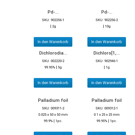
Pd-...
Pd-...
SKU: 902256-1
SKU: 902256-2
|
|
2g
10g
In den Warenkorb
In den Warenkorb
Dichlorodia...
Dichloro[1,...
SKU: 002220-2
SKU: 902946-1
|
|
99.95%
5g
1g
In den Warenkorb
In den Warenkorb
Palladium foil
Palladium foil
SKU: 009311-2
SKU: 009312-1
0.025 x 50 x 50 mm
0.1 x 25 x 25 mm
|
|
99.9%
1pc.
99.95%
1pc.