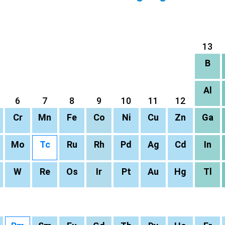
13
B
Al
6
7
8
9
10
11
12
Cr
Mn
Fe
Co
Ni
Cu
Zn
Ga
Mo
Tc
Ru
Rh
Pd
Ag
Cd
In
W
Re
Os
Ir
Pt
Au
Hg
Tl