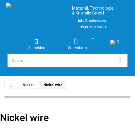
Material, Technologie
& Kristalle GmbH
info@mateck.com
+49(0) 2461-9352-0
Warenkorb
Anmelden
Nickel
Nickel wire
Nickel wire