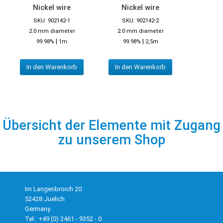
Nickel wire
Nickel wire
SKU: 902142-1
SKU: 902142-2
2.0 mm diameter
2.0 mm diameter
|
|
99.98%
1m
99.98%
2,5m
In den Warenkorb
In den Warenkorb
Übersicht der Elemente mit Zugang
zu unserem Shop
Im Langenbroich 20
52428 Juelich
Germany
Tel.: +49 (0) 2461 - 9352 - 0