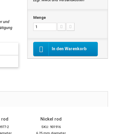
Menge
er und
tätigung
In den Warenkorb
 rod
Nickel rod
0977-2
SKU: 901916
iameter
6.25 mm diameter