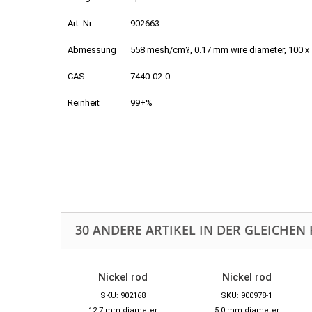
Art. Nr.
902663
Abmessung
558 mesh/cm?, 0.17 mm wire diameter, 100 x
CAS
7440-02-0
Reinheit
99+%
30 ANDERE ARTIKEL IN DER GLEICHEN 
Nickel rod
Nickel rod
SKU: 902168
SKU: 900978-1
12.7 mm diameter
5.0 mm diameter