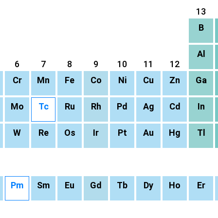
13
B
Al
6
7
8
9
10
11
12
Cr
Mn
Fe
Co
Ni
Cu
Zn
Ga
Mo
Tc
Ru
Rh
Pd
Ag
Cd
In
W
Re
Os
Ir
Pt
Au
Hg
Tl
Pm
Sm
Eu
Gd
Tb
Dy
Ho
Er