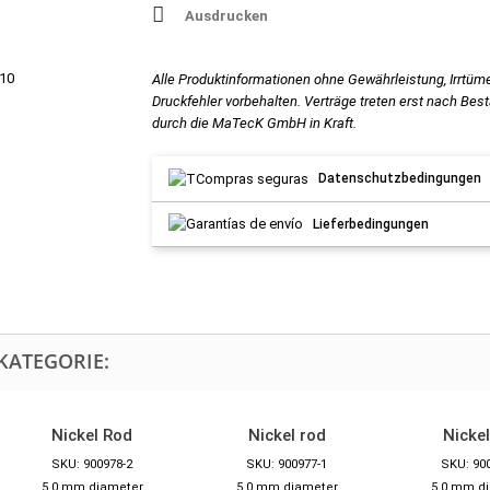
Ausdrucken
 10
Alle Produktinformationen ohne Gewährleistung, Irrtüm
Druckfehler vorbehalten. Verträge treten erst nach Bes
durch die MaTecK GmbH in Kraft.
Datenschutzbedingungen
Lieferbedingungen
KATEGORIE:
Nickel Rod
Nickel rod
Nickel
SKU: 900978-2
SKU: 900977-1
SKU: 90
5.0 mm diameter
5.0 mm diameter
5.0 mm d