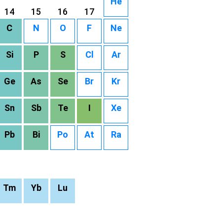
He
14
15
16
17
C
N
O
F
Ne
Si
P
S
Cl
Ar
Ge
As
Se
Br
Kr
Sn
Sb
Te
I
Xe
Pb
Bi
Po
At
Ra
Tm
Yb
Lu