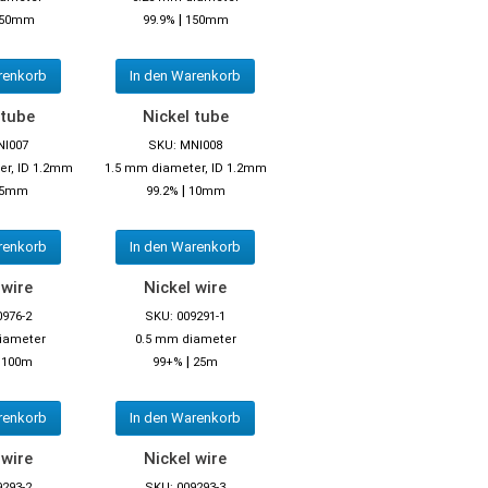
|
50mm
99.9%
150mm
renkorb
In den Warenkorb
 tube
Nickel tube
NI007
SKU: MNI008
er, ID 1.2mm
1.5 mm diameter, ID 1.2mm
|
5mm
99.2%
10mm
renkorb
In den Warenkorb
 wire
Nickel wire
0976-2
SKU: 009291-1
iameter
0.5 mm diameter
|
|
100m
99+%
25m
renkorb
In den Warenkorb
 wire
Nickel wire
9293-2
SKU: 009293-3