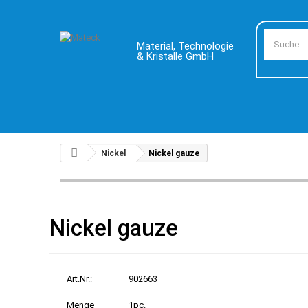
Material, Technologie
& Kristalle GmbH
Nickel
Nickel gauze
Nickel gauze
Art.Nr.:
902663
Menge
1pc.