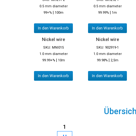
0.5 mm diameter
0.5 mm diameter
|
|
99+%
100m
99.99%
1m
In den Warenkorb
In den Warenkorb
Nickel wire
Nickel wire
SKU: MNI015
SKU: 902919-1
1.0 mm diameter
1.0 mm diameter
|
|
99.99+%
10m
99.98%
2,5m
In den Warenkorb
In den Warenkorb
Übersic
1