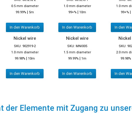
0.5 mm diameter
1.0 mm diameter
1.0 mm d
|
|
|
99.99%
5m
99+%
10m
99+%
In den Warenkorb
In den Warenkorb
In den Wa
Nickel wire
Nickel wire
Nickel
SKU: 902919-2
SKU: MNI005
SKU: 90
1.0 mm diameter
1.5 mm diameter
2.0 mm d
|
|
99.98%
10m
99.99%
1m
99.98%
In den Warenkorb
In den Warenkorb
In den Wa
ht der Elemente mit Zugang zu unse