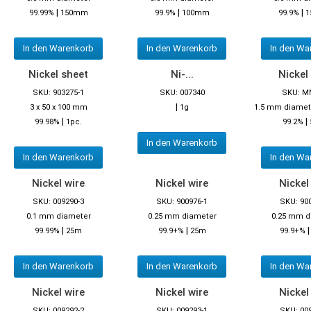
|
|
|
99.99%
150mm
99.9%
100mm
99.9%
1
In den Warenkorb
In den Warenkorb
In den Wa
Nickel sheet
Ni-...
Nickel
SKU: 903275-1
SKU: 007340
SKU: M
|
3 x 50 x 100 mm
1g
1.5 mm diamet
|
|
99.98%
1pc.
99.2%
In den Warenkorb
In den Warenkorb
In den Wa
Nickel wire
Nickel wire
Nickel
SKU: 009290-3
SKU: 900976-1
SKU: 90
0.1 mm diameter
0.25 mm diameter
0.25 mm d
|
|
99.99%
25m
99.9+%
25m
99.9+%
In den Warenkorb
In den Warenkorb
In den Wa
Nickel wire
Nickel wire
Nickel
SKU: 009292-2
SKU: 009293-1
SKU: 00