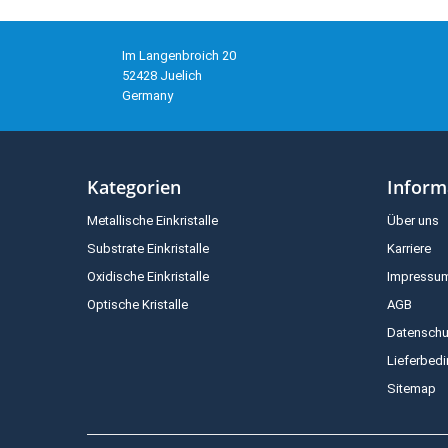
Im Langenbroich 20
52428 Juelich
Germany
Kategorien
Inform
Metallische Einkristalle
Über uns
Substrate Einkristalle
Karriere
Oxidische Einkristalle
Impressu
Optische Kristalle
AGB
Datenschu
Lieferbed
Sitemap