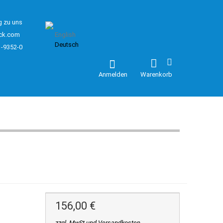
g zu uns
ck.com
English
Deutsch
1-9352-0
Anmelden
Warenkorb
156,00 €
zzgl. MwSt und Versandkosten