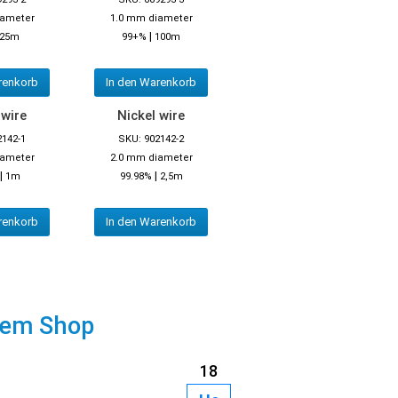
iameter
1.0 mm diameter
|
25m
99+%
100m
renkorb
In den Warenkorb
 wire
Nickel wire
2142-1
SKU: 902142-2
iameter
2.0 mm diameter
|
|
1m
99.98%
2,5m
renkorb
In den Warenkorb
rem Shop
18