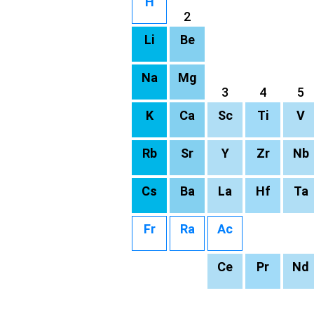
H
2
Li
Be
Na
Mg
3
4
5
K
Ca
Sc
Ti
V
Rb
Sr
Y
Zr
Nb
Cs
Ba
La
Hf
Ta
Fr
Ra
Ac
Ce
Pr
Nd