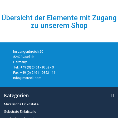
Übersicht der Elemente mit Zugang
zu unserem Shop
Im Langenbroich 20
52428 Juelich
Germany
Tel.: +49 (0) 2461 - 9352 - 0
Fax: +49 (0) 2461 - 9352 - 11
info@mateck.com
Kategorien
Metallische Einkristalle
Substrate Einkristalle