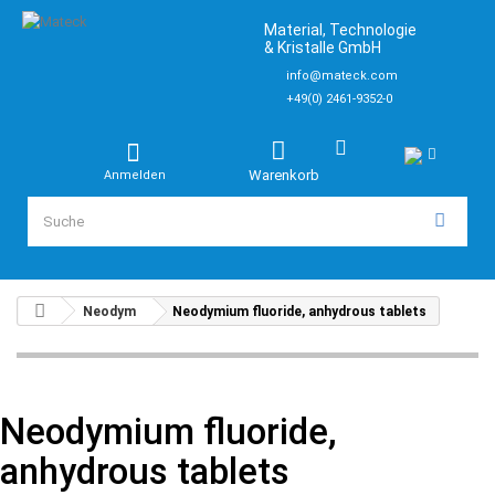
Material, Technologie
& Kristalle GmbH
info@mateck.com
+49(0) 2461-9352-0
Warenkorb
Anmelden
Neodym
Neodymium fluoride, anhydrous tablets
Neodymium fluoride,
anhydrous tablets