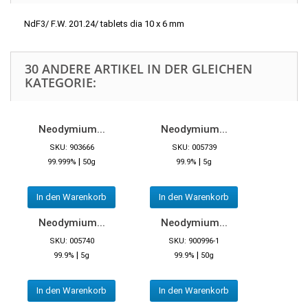
NdF3/ F.W. 201.24/ tablets dia 10 x 6 mm
30 ANDERE ARTIKEL IN DER GLEICHEN
KATEGORIE:
Neodymium...
Neodymium...
SKU: 903666
SKU: 005739
|
|
99.999%
50g
99.9%
5g
In den Warenkorb
In den Warenkorb
Neodymium...
Neodymium...
SKU: 005740
SKU: 900996-1
|
|
99.9%
5g
99.9%
50g
In den Warenkorb
In den Warenkorb