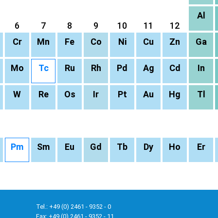
Al
6
7
8
9
10
11
12
Cr
Mn
Fe
Co
Ni
Cu
Zn
Ga
Mo
Tc
Ru
Rh
Pd
Ag
Cd
In
W
Re
Os
Ir
Pt
Au
Hg
Tl
Pm
Sm
Eu
Gd
Tb
Dy
Ho
Er
Tel.: +49 (0) 2461 - 9352 - 0
Fax: +49 (0) 2461 - 9352 - 11