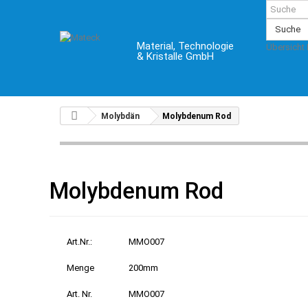
Suche
Material, Technologie
Übersicht
& Kristalle GmbH
Molybdän
Molybdenum Rod
Molybdenum Rod
Art.Nr.:
MMO007
Menge
200mm
Art. Nr.
MMO007