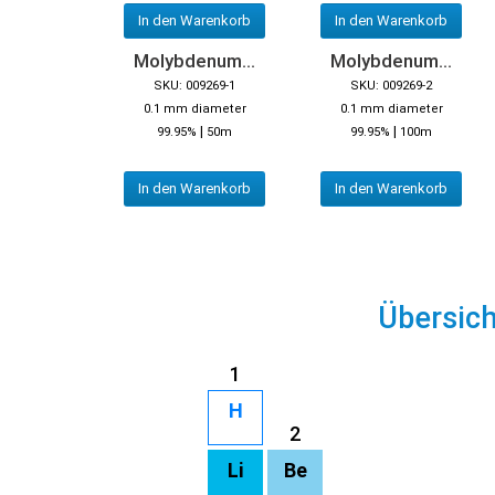
In den Warenkorb
In den Warenkorb
Molybdenum...
Molybdenum...
SKU: 009269-1
SKU: 009269-2
0.1 mm diameter
0.1 mm diameter
|
|
99.95%
50m
99.95%
100m
In den Warenkorb
In den Warenkorb
Übersic
1
H
2
Li
Be