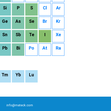
Si
P
S
Cl
Ar
Ge
As
Se
Br
Kr
Sn
Sb
Te
I
Xe
Pb
Bi
Po
At
Ra
Tm
Yb
Lu
info@mateck.com