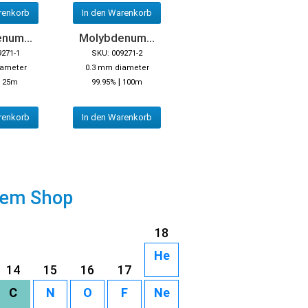
renkorb
In den Warenkorb
num...
Molybdenum...
9271-1
SKU: 009271-2
iameter
0.3 mm diameter
|
|
25m
99.95%
100m
renkorb
In den Warenkorb
rem Shop
18
He
14
15
16
17
C
N
O
F
Ne