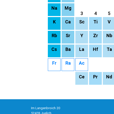
Na
Mg
3
4
5
K
Ca
Sc
Ti
V
Rb
Sr
Y
Zr
Nb
Cs
Ba
La
Hf
Ta
Fr
Ra
Ac
Ce
Pr
Nd
Im Langenbroich 20
52428 Juelich