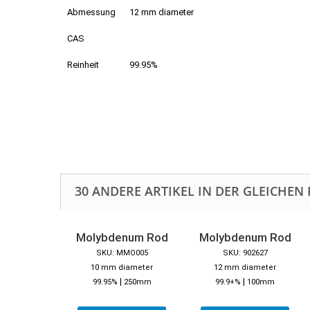
Abmessung
12 mm diameter
CAS
Reinheit
99.95%
30 ANDERE ARTIKEL IN DER GLEICHEN 
Molybdenum Rod
Molybdenum Rod
SKU: MMO005
SKU: 902627
10 mm diameter
12 mm diameter
|
|
99.95%
250mm
99.9+%
100mm