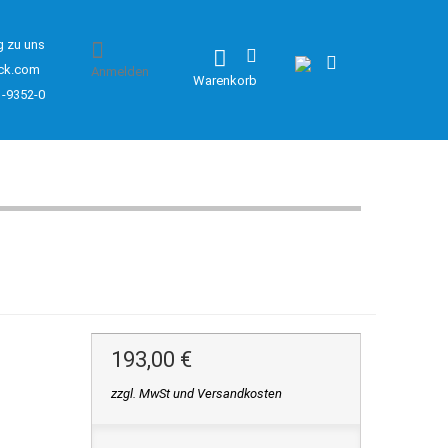
g zu uns
ck.com
Anmelden
Warenkorb
1-9352-0
193,00 €
zzgl. MwSt und Versandkosten