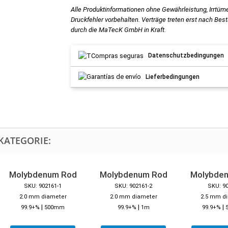
Alle Produktinformationen ohne Gewährleistung, Irrtüm
Druckfehler vorbehalten. Verträge treten erst nach Bes
durch die MaTecK GmbH in Kraft.
Datenschutzbedingungen
Lieferbedingungen
KATEGORIE:
Molybdenum Rod
Molybdenum Rod
Molybde
SKU: 902161-1
SKU: 902161-2
SKU: 9
2.0 mm diameter
2.0 mm diameter
2.5 mm d
|
|
|
99.9+%
500mm
99.9+%
1m
99.9+%