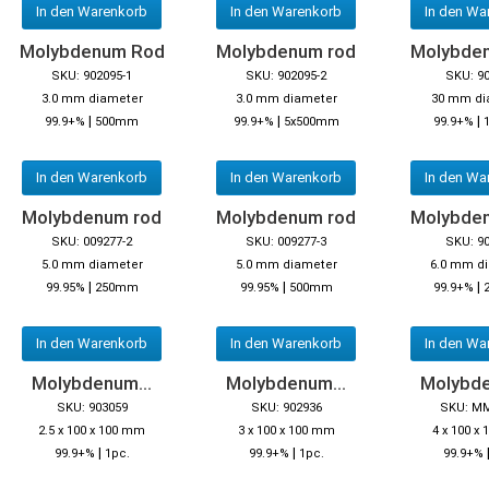
In den Warenkorb
In den Warenkorb
In den Wa
Molybdenum Rod
Molybdenum rod
Molybde
SKU: 902095-1
SKU: 902095-2
SKU: 9
3.0 mm diameter
3.0 mm diameter
30 mm di
|
|
|
99.9+%
500mm
99.9+%
5x500mm
99.9+%
In den Warenkorb
In den Warenkorb
In den Wa
Molybdenum rod
Molybdenum rod
Molybde
SKU: 009277-2
SKU: 009277-3
SKU: 9
5.0 mm diameter
5.0 mm diameter
6.0 mm d
|
|
|
99.95%
250mm
99.95%
500mm
99.9+%
In den Warenkorb
In den Warenkorb
In den Wa
Molybdenum...
Molybdenum...
Molybde
SKU: 903059
SKU: 902936
SKU: M
2.5 x 100 x 100 mm
3 x 100 x 100 mm
4 x 100 x
|
|
99.9+%
1pc.
99.9+%
1pc.
99.9+%