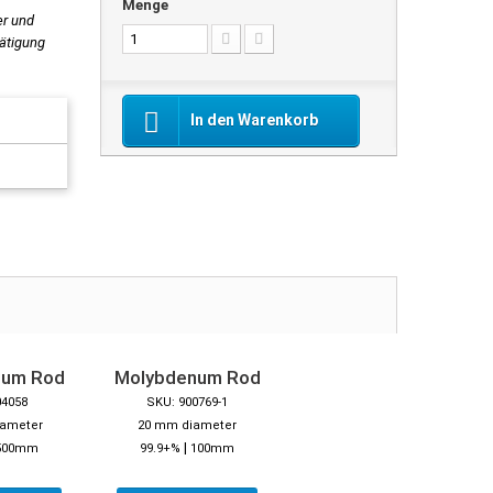
Menge
er und
tätigung
In den Warenkorb
num Rod
Molybdenum Rod
04058
SKU: 900769-1
iameter
20 mm diameter
|
500mm
99.9+%
100mm