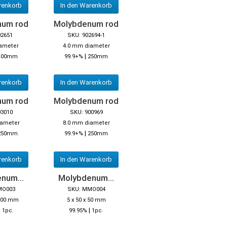
renkorb
In den Warenkorb
num rod
Molybdenum rod
02651
SKU: 902694-1
ameter
4.0 mm diameter
|
100mm
99.9+%
250mm
renkorb
In den Warenkorb
num rod
Molybdenum rod
03010
SKU: 900969
iameter
8.0 mm diameter
|
250mm
99.9+%
250mm
renkorb
In den Warenkorb
num...
Molybdenum...
MO003
SKU: MMO004
 100 mm
5 x 50 x 50 mm
|
|
1pc.
99.95%
1pc.