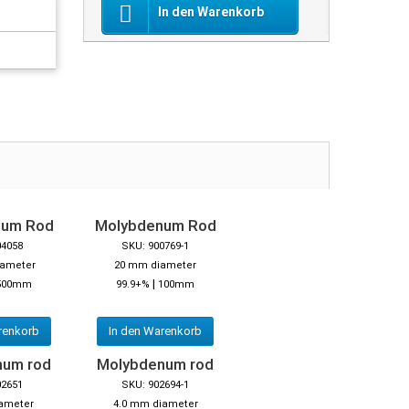
In den Warenkorb
num Rod
Molybdenum Rod
04058
SKU: 900769-1
iameter
20 mm diameter
|
500mm
99.9+%
100mm
renkorb
In den Warenkorb
num rod
Molybdenum rod
02651
SKU: 902694-1
ameter
4.0 mm diameter