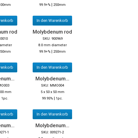
|
100mm
99.9+%
250mm
renkorb
In den Warenkorb
num rod
Molybdenum rod
03010
SKU: 900969
iameter
8.0 mm diameter
|
250mm
99.9+%
250mm
renkorb
In den Warenkorb
num...
Molybdenum...
MO003
SKU: MMO004
 100 mm
5 x 50 x 50 mm
|
|
1pc.
99.95%
1pc.
renkorb
In den Warenkorb
num...
Molybdenum...
9271-1
SKU: 009271-2