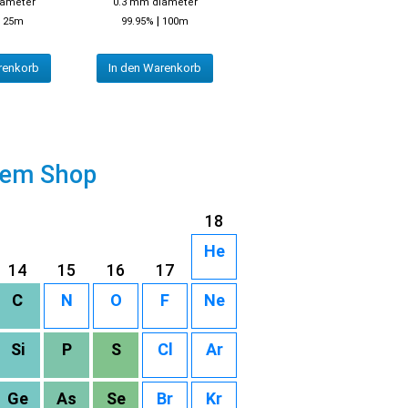
iameter
0.3 mm diameter
|
|
25m
99.95%
100m
renkorb
In den Warenkorb
rem Shop
18
He
14
15
16
17
C
N
O
F
Ne
Si
P
S
Cl
Ar
Ge
As
Se
Br
Kr