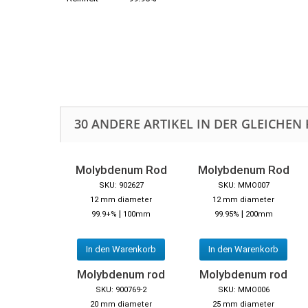
30 ANDERE ARTIKEL IN DER GLEICHEN 
Molybdenum Rod
Molybdenum Rod
SKU: 902627
SKU: MMO007
12 mm diameter
12 mm diameter
|
|
99.9+%
100mm
99.95%
200mm
In den Warenkorb
In den Warenkorb
Molybdenum rod
Molybdenum rod
SKU: 900769-2
SKU: MMO006
20 mm diameter
25 mm diameter