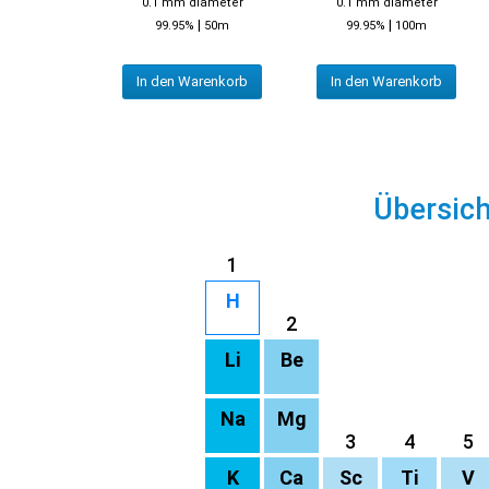
0.1 mm diameter
0.1 mm diameter
|
|
99.95%
50m
99.95%
100m
In den Warenkorb
In den Warenkorb
Übersic
1
H
2
Li
Be
Na
Mg
3
4
5
K
Ca
Sc
Ti
V