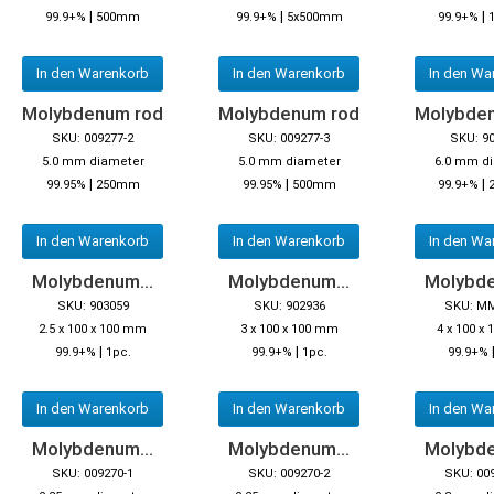
|
|
|
99.9+%
500mm
99.9+%
5x500mm
99.9+%
In den Warenkorb
In den Warenkorb
In den Wa
Molybdenum rod
Molybdenum rod
Molybde
SKU: 009277-2
SKU: 009277-3
SKU: 9
5.0 mm diameter
5.0 mm diameter
6.0 mm d
|
|
|
99.95%
250mm
99.95%
500mm
99.9+%
In den Warenkorb
In den Warenkorb
In den Wa
Molybdenum...
Molybdenum...
Molybde
SKU: 903059
SKU: 902936
SKU: M
2.5 x 100 x 100 mm
3 x 100 x 100 mm
4 x 100 x
|
|
99.9+%
1pc.
99.9+%
1pc.
99.9+%
In den Warenkorb
In den Warenkorb
In den Wa
Molybdenum...
Molybdenum...
Molybde
SKU: 009270-1
SKU: 009270-2
SKU: 00