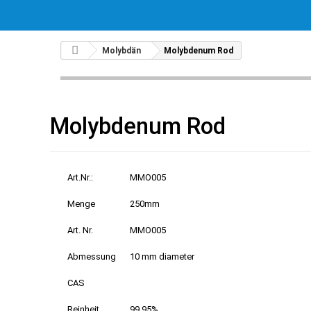
Molybdän
Molybdenum Rod
Molybdenum Rod
Art.Nr.:
MMO005
Menge
250mm
Art. Nr.
MMO005
Abmessung
10 mm diameter
CAS
Reinheit
99.95%