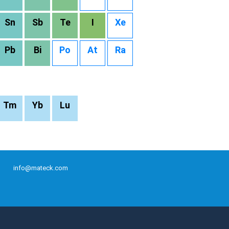
Sn
Sb
Te
I
Xe
Pb
Bi
Po
At
Ra
Tm
Yb
Lu
info@mateck.com