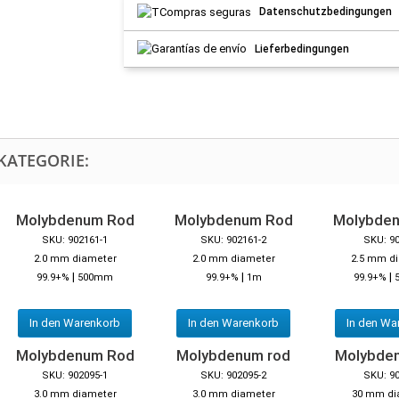
Datenschutzbedingungen
Lieferbedingungen
KATEGORIE:
Molybdenum Rod
Molybdenum Rod
Molybde
SKU: 902161-1
SKU: 902161-2
SKU: 9
2.0 mm diameter
2.0 mm diameter
2.5 mm d
|
|
|
99.9+%
500mm
99.9+%
1m
99.9+%
In den Warenkorb
In den Warenkorb
In den Wa
Molybdenum Rod
Molybdenum rod
Molybde
SKU: 902095-1
SKU: 902095-2
SKU: 9
3.0 mm diameter
3.0 mm diameter
30 mm di