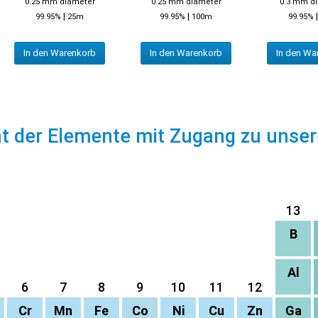
0.25 mm diameter
0.25 mm diameter
0.3 mm d
|
|
99.95%
25m
99.95%
100m
99.95%
In den Warenkorb
In den Warenkorb
In den Wa
ht der Elemente mit Zugang zu unse
13
B
Al
6
7
8
9
10
11
12
Cr
Mn
Fe
Co
Ni
Cu
Zn
Ga