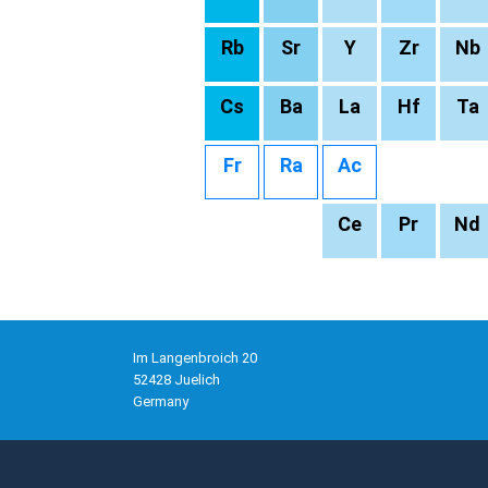
Rb
Sr
Y
Zr
Nb
Cs
Ba
La
Hf
Ta
Fr
Ra
Ac
Ce
Pr
Nd
Im Langenbroich 20
52428 Juelich
Germany