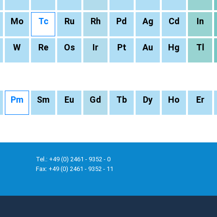
Mo
Tc
Ru
Rh
Pd
Ag
Cd
In
W
Re
Os
Ir
Pt
Au
Hg
Tl
Pm
Sm
Eu
Gd
Tb
Dy
Ho
Er
Tel.: +49 (0) 2461 - 9352 - 0
Fax: +49 (0) 2461 - 9352 - 11