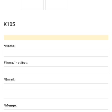
K105
*Name:
Firma/Institut:
*Email:
*Menge: