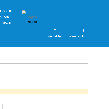
g zu uns
ck.com
English
Deutsch
1-9352-0
Anmelden
Warenkorb