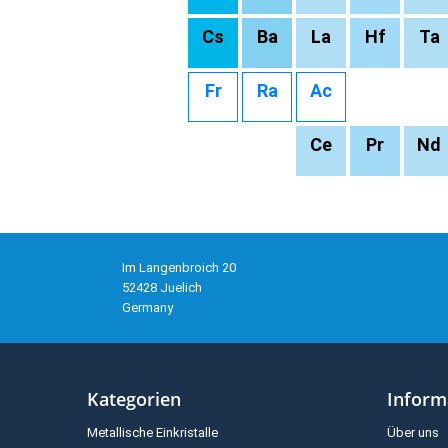
Cs
Ba
La
Hf
Ta
Fr
Ra
Ac
Ce
Pr
Nd
Im Langenbroich 20
52428 Juelich
Germany
Kategorien
Inform
Metallische Einkristalle
Über uns