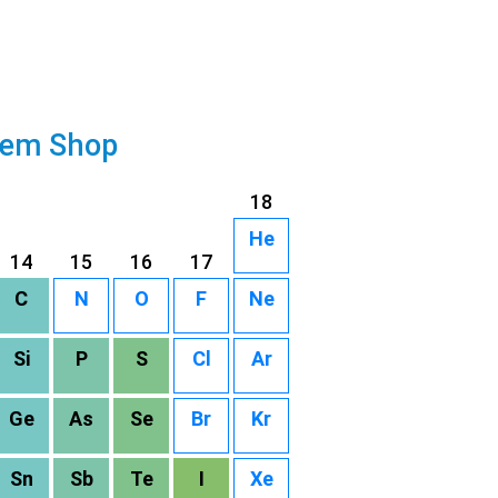
rem Shop
18
He
14
15
16
17
C
N
O
F
Ne
Si
P
S
Cl
Ar
Ge
As
Se
Br
Kr
Sn
Sb
Te
I
Xe