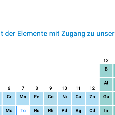
ht der Elemente mit Zugang zu unse
13
B
Al
6
7
8
9
10
11
12
Cr
Mn
Fe
Co
Ni
Cu
Zn
Ga
Mo
Tc
Ru
Rh
Pd
Ag
Cd
In