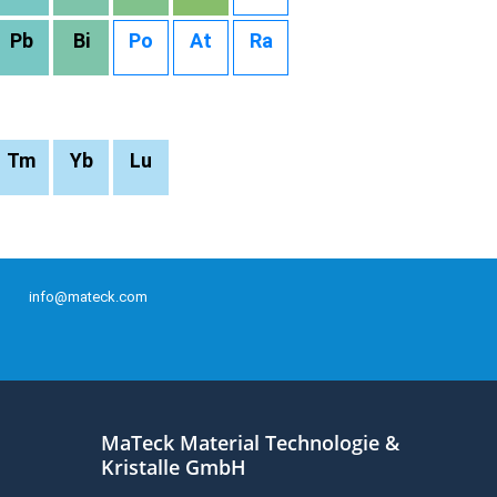
Pb
Bi
Po
At
Ra
Tm
Yb
Lu
info@mateck.com
MaTeck Material Technologie &
Kristalle GmbH