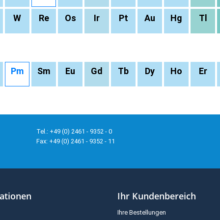
W
Re
Os
Ir
Pt
Au
Hg
Tl
Pm
Sm
Eu
Gd
Tb
Dy
Ho
Er
Tel.: +49 (0) 2461 - 9352 - 0
Fax: +49 (0) 2461 - 9352 - 11
ationen
Ihr Kundenbereich
Ihre Bestellungen