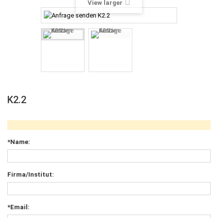
View larger
K2.2
*Name:
Firma/Institut:
*Email: