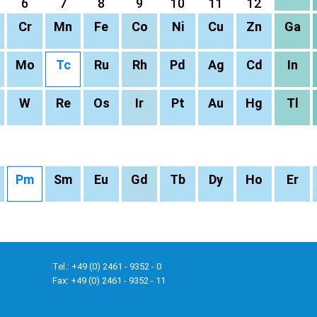
6
7
8
9
10
11
12
Cr
Mn
Fe
Co
Ni
Cu
Zn
Ga
Mo
Tc
Ru
Rh
Pd
Ag
Cd
In
W
Re
Os
Ir
Pt
Au
Hg
Tl
Pm
Sm
Eu
Gd
Tb
Dy
Ho
Er
Tel.: +49 (0) 2461 - 9352 - 0
Fax: +49 (0) 2461 - 9352 - 11