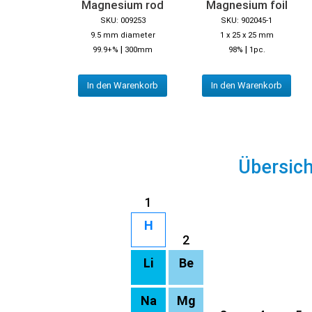
Magnesium rod
Magnesium foil
SKU: 009253
SKU: 902045-1
9.5 mm diameter
1 x 25 x 25 mm
|
|
99.9+%
300mm
98%
1pc.
In den Warenkorb
In den Warenkorb
Übersic
1
H
2
Li
Be
Na
Mg