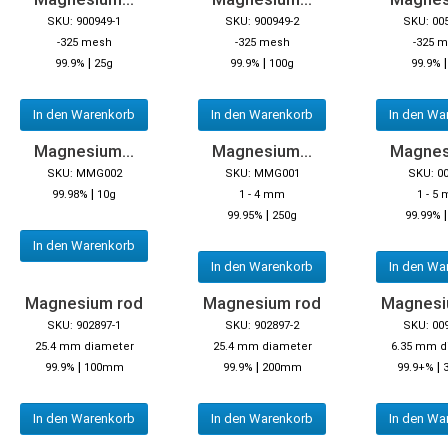
SKU: 900949-1
SKU: 900949-2
SKU: 00
-325 mesh
-325 mesh
-325 
|
|
99.9%
25g
99.9%
100g
99.9%
In den Warenkorb
In den Warenkorb
In den Wa
Magnesium...
Magnesium...
Magnes
SKU: MMG002
SKU: MMG001
SKU: 0
|
99.98%
10g
1 - 4 mm
1 - 5
|
99.95%
250g
99.99%
In den Warenkorb
In den Warenkorb
In den Wa
Magnesium rod
Magnesium rod
Magnesi
SKU: 902897-1
SKU: 902897-2
SKU: 00
25.4 mm diameter
25.4 mm diameter
6.35 mm d
|
|
|
99.9%
100mm
99.9%
200mm
99.9+%
In den Warenkorb
In den Warenkorb
In den Wa