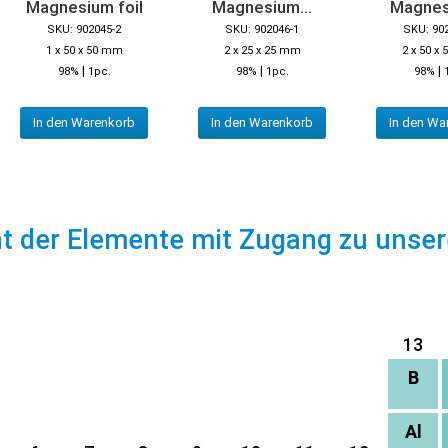
Magnesium foil
Magnesium...
Magnes
SKU: 902045-2
SKU: 902046-1
SKU: 90
1 x 50 x 50 mm
2 x 25 x 25 mm
2 x 50 x
|
|
|
98%
1pc.
98%
1pc.
98%
In den Warenkorb
In den Warenkorb
In den Wa
ht der Elemente mit Zugang zu unse
13
B
Al