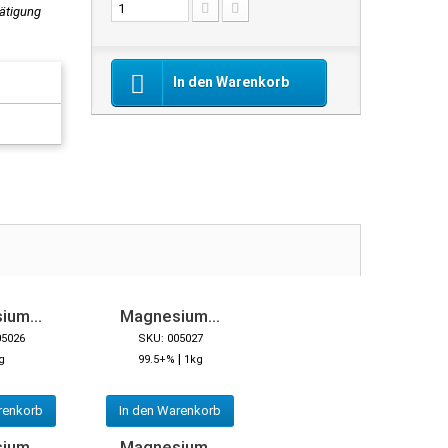
tätigung
In den Warenkorb
ium...
Magnesium...
05026
SKU: 005027
|
g
99.5+%
1kg
renkorb
In den Warenkorb
ium...
Magnesium...