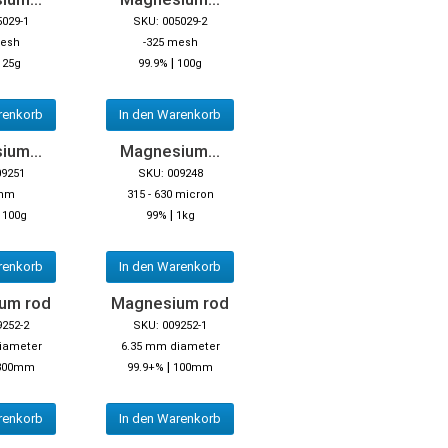
5029-1
SKU: 005029-2
mesh
-325 mesh
|
|
25g
99.9%
100g
renkorb
In den Warenkorb
ium...
Magnesium...
09251
SKU: 009248
 mm
315 - 630 micron
|
|
100g
99%
1kg
renkorb
In den Warenkorb
um rod
Magnesium rod
9252-2
SKU: 009252-1
iameter
6.35 mm diameter
|
300mm
99.9+%
100mm
renkorb
In den Warenkorb