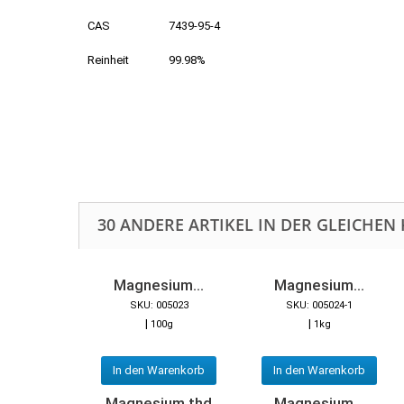
CAS
7439-95-4
Reinheit
99.98%
30 ANDERE ARTIKEL IN DER GLEICHEN 
Magnesium...
Magnesium...
SKU: 005023
SKU: 005024-1
|
|
100g
1kg
In den Warenkorb
In den Warenkorb
Magnesium thd
Magnesium...