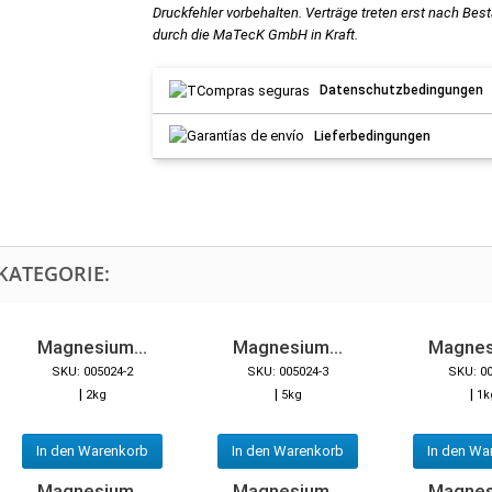
Druckfehler vorbehalten. Verträge treten erst nach Bes
durch die MaTecK GmbH in Kraft.
Datenschutzbedingungen
Lieferbedingungen
KATEGORIE:
Magnesium...
Magnesium...
Magnes
SKU: 005024-2
SKU: 005024-3
SKU: 0
|
|
|
2kg
5kg
1k
In den Warenkorb
In den Warenkorb
In den Wa
Magnesium...
Magnesium...
Magnes