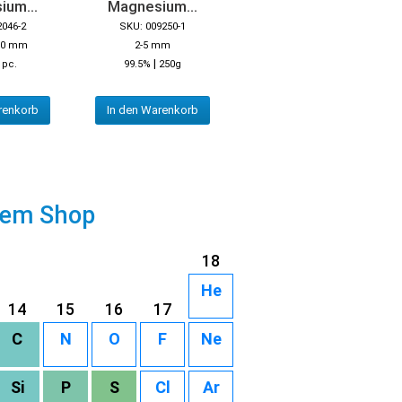
ium...
Magnesium...
2046-2
SKU: 009250-1
 50 mm
2-5 mm
|
1pc.
99.5%
250g
renkorb
In den Warenkorb
rem Shop
18
He
14
15
16
17
C
N
O
F
Ne
Si
P
S
Cl
Ar