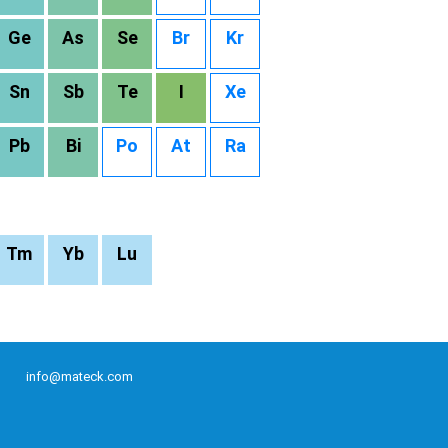
Ge
As
Se
Br
Kr
Sn
Sb
Te
I
Xe
Pb
Bi
Po
At
Ra
Tm
Yb
Lu
info@mateck.com