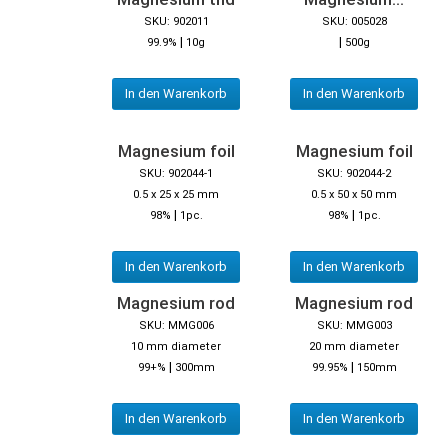
SKU: 902011
SKU: 005028
|
|
99.9%
10g
500g
In den Warenkorb
In den Warenkorb
Magnesium foil
Magnesium foil
SKU: 902044-1
SKU: 902044-2
0.5 x 25 x 25 mm
0.5 x 50 x 50 mm
|
|
98%
1pc.
98%
1pc.
In den Warenkorb
In den Warenkorb
Magnesium rod
Magnesium rod
SKU: MMG006
SKU: MMG003
10 mm diameter
20 mm diameter
|
|
99+%
300mm
99.95%
150mm
In den Warenkorb
In den Warenkorb