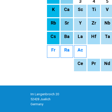
3
4
5
K
Ca
Sc
Ti
V
Rb
Sr
Y
Zr
Nb
Cs
Ba
La
Hf
Ta
Fr
Ra
Ac
Ce
Pr
Nd
Im Langenbroich 20
52428 Juelich
Germany