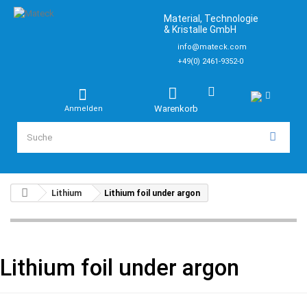
Material, Technologie
& Kristalle GmbH
info@mateck.com
+49(0) 2461-9352-0
Warenkorb
Anmelden
Lithium
Lithium foil under argon
Lithium foil under argon