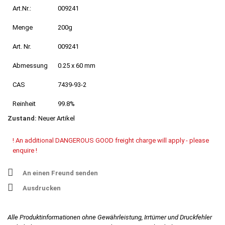
Art.Nr.:
009241
Menge
200g
Art. Nr.
009241
Abmessung
0.25 x 60 mm
CAS
7439-93-2
Reinheit
99.8%
Zustand:
Neuer Artikel
! An additional DANGEROUS GOOD freight charge will apply - please
enquire !
An einen Freund senden
Ausdrucken
Alle Produktinformationen ohne Gewährleistung, Irrtümer und Druckfehler