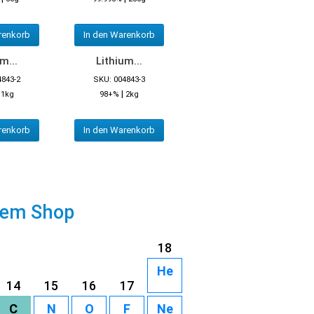
renkorb
In den Warenkorb
m...
Lithium...
4843-2
SKU: 004843-3
|
|
1kg
98+%
2kg
renkorb
In den Warenkorb
rem Shop
18
He
14
15
16
17
C
N
O
F
Ne