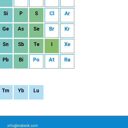
Si
P
S
Cl
Ar
Ge
As
Se
Br
Kr
Sn
Sb
Te
I
Xe
Pb
Bi
Po
At
Ra
Tm
Yb
Lu
info@mateck.com