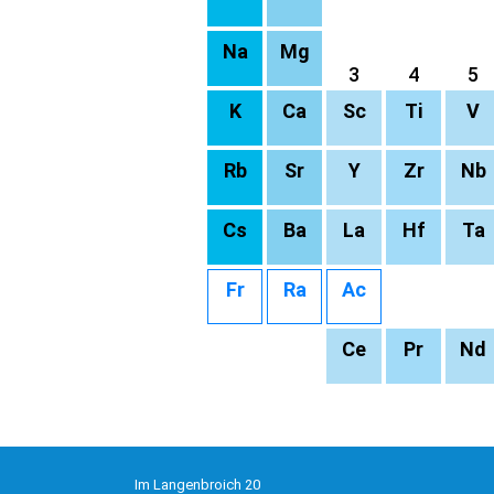
Na
Mg
3
4
5
K
Ca
Sc
Ti
V
Rb
Sr
Y
Zr
Nb
Cs
Ba
La
Hf
Ta
Fr
Ra
Ac
Ce
Pr
Nd
Im Langenbroich 20