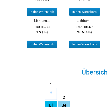
In den Warenkorb
In den Warenkorb
Lithium...
Lithium...
SKU: 004840
SKU: 004842-1
|
|
99%
1kg
99+%
500g
In den Warenkorb
In den Warenkorb
Übersic
1
H
2
Li
Be