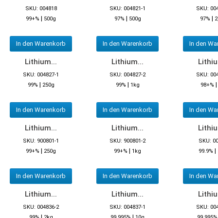
SKU: 004818
SKU: 004821-1
SKU: 00
|
|
|
99+%
500g
97%
500g
97%
2
In den Warenkorb
In den Warenkorb
In den Wa
Lithium...
Lithium...
Lithiu
SKU: 004827-1
SKU: 004827-2
SKU: 00
|
|
99%
250g
99%
1kg
98+%
In den Warenkorb
In den Warenkorb
In den Wa
Lithium...
Lithium...
Lithiu
SKU: 900801-1
SKU: 900801-2
SKU: 0
|
|
|
99+%
250g
99+%
1kg
99.9%
In den Warenkorb
In den Warenkorb
In den Wa
Lithium...
Lithium...
Lithiu
SKU: 004836-2
SKU: 004837-1
SKU: 00
|
|
99%
2kg
99.995%
10g
99.995%