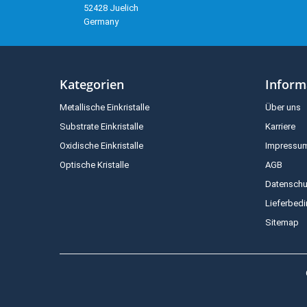
52428 Juelich
Germany
Kategorien
Inform
Metallische Einkristalle
Über uns
Substrate Einkristalle
Karriere
Oxidische Einkristalle
Impressu
Optische Kristalle
AGB
Datenschu
Lieferbed
Sitemap