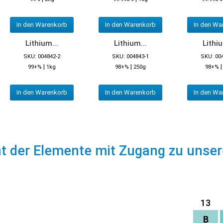
In den Warenkorb
In den Warenkorb
In den Wa
Lithium...
Lithium...
Lithiu
SKU: 004842-2
SKU: 004843-1
SKU: 00
|
|
99+%
1kg
98+%
250g
98+%
In den Warenkorb
In den Warenkorb
In den Wa
ht der Elemente mit Zugang zu unse
13
B