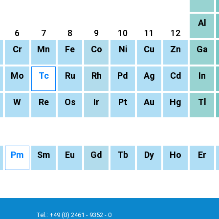
Al
6
7
8
9
10
11
12
Cr
Mn
Fe
Co
Ni
Cu
Zn
Ga
Mo
Tc
Ru
Rh
Pd
Ag
Cd
In
W
Re
Os
Ir
Pt
Au
Hg
Tl
Pm
Sm
Eu
Gd
Tb
Dy
Ho
Er
Tel.: +49 (0) 2461 - 9352 - 0