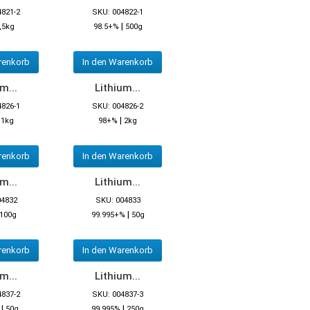
4821-2
SKU: 004822-1
|
,5kg
98.5+%
500g
renkorb
In den Warenkorb
m...
Lithium...
4826-1
SKU: 004826-2
|
|
1kg
98+%
2kg
renkorb
In den Warenkorb
m...
Lithium...
04832
SKU: 004833
|
100g
99.995+%
50g
renkorb
In den Warenkorb
m...
Lithium...
4837-2
SKU: 004837-3
|
|
50g
99.995%
250g