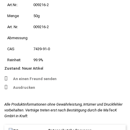
Art.Nr.:
009216-2
Menge
50g
Art. Nr.
009216-2
Abmessung
CAS
7439-91-0
Reinheit
99.9%
Zustand:
Neuer Artikel
An einen Freund senden
Ausdrucken
Alle Produktinformationen ohne Gewährleistung, Irrtümer und Druckfehler
vorbehalten. Verträge treten erst nach Bestätigung durch die MaTecK
GmbH in Kraft.