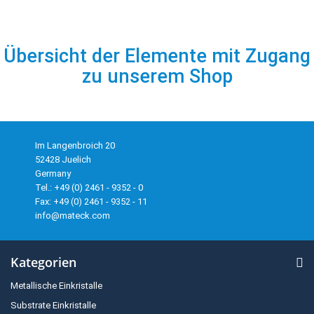
Übersicht der Elemente mit Zugang
zu unserem Shop
Im Langenbroich 20
52428 Juelich
Germany
Tel.: +49 (0) 2461 - 9352 - 0
Fax: +49 (0) 2461 - 9352 - 11
info@mateck.com
Kategorien
Metallische Einkristalle
Substrate Einkristalle