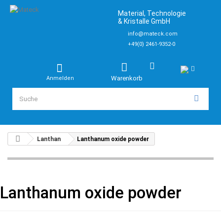
Material, Technologie
& Kristalle GmbH
info@mateck.com
+49(0) 2461-9352-0
Warenkorb
Anmelden
Lanthan
Lanthanum oxide powder
Lanthanum oxide powder