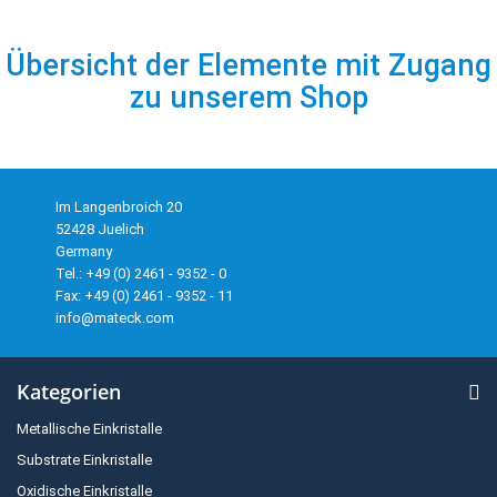
Übersicht der Elemente mit Zugang
zu unserem Shop
Im Langenbroich 20
52428 Juelich
Germany
Tel.: +49 (0) 2461 - 9352 - 0
Fax: +49 (0) 2461 - 9352 - 11
info@mateck.com
Kategorien
Metallische Einkristalle
Substrate Einkristalle
Oxidische Einkristalle