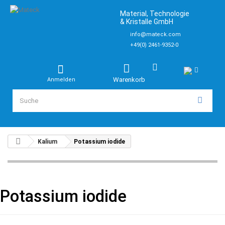
Material, Technologie
& Kristalle GmbH
info@mateck.com
+49(0) 2461-9352-0
Warenkorb
Anmelden
Kalium
Potassium iodide
Potassium iodide